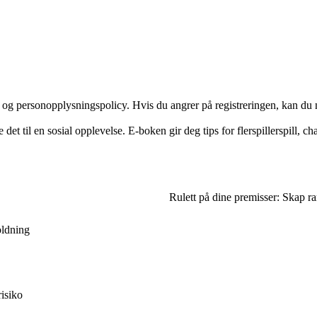
 og personopplysningspolicy. Hvis du angrer på registreringen, kan du 
t til en sosial opplevelse. E-boken gir deg tips for flerspillerspill, ch
Rulett på dine premisser: Skap ra
oldning
isiko