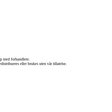
kap med forhandlere.
stribueres eller brukes uten vår tillatelse.