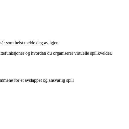
når som helst melde deg av igjen.
attefunksjoner og hvordan du organiserer virtuelle spillkvelder.
mmene for et avslappet og ansvarlig spill