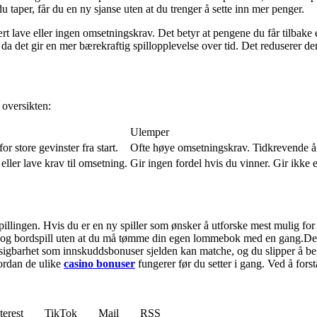
u taper, får du en ny sjanse uten at du trenger å sette inn mer penger.
lave eller ingen omsetningskrav. Det betyr at pengene du får tilbake er
 da det gir en mer bærekraftig spillopplevelse over tid. Det reduserer den
 oversikten:
Ulemper
r store gevinster fra start.
Ofte høye omsetningskrav. Tidkrevende å f
ller lave krav til omsetning.
Gir ingen fordel hvis du vinner. Gir ikke 
spillingen. Hvis du er en ny spiller som ønsker å utforske mest mulig fo
og bordspill uten at du må tømme din egen lommebok med en gang.Dersom
tsigbarhet som innskuddsbonuser sjelden kan matche, og du slipper å b
vordan de ulike
casino bonuser
fungerer før du setter i gang. Ved å fors
terest
TikTok
Mail
RSS