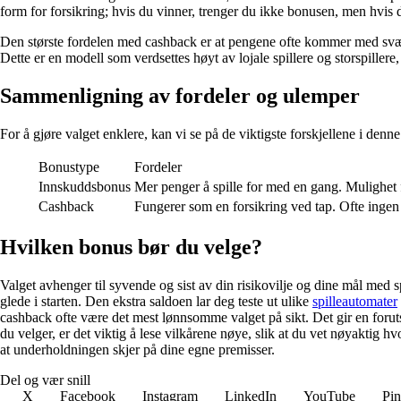
form for forsikring; hvis du vinner, trenger du ikke bonusen, men hvis d
Den største fordelen med cashback er at pengene ofte kommer med svært 
Dette er en modell som verdsettes høyt av lojale spillere og storspillere,
Sammenligning av fordeler og ulemper
For å gjøre valget enklere, kan vi se på de viktigste forskjellene i denne
Bonustype
Fordeler
Innskuddsbonus
Mer penger å spille for med en gang. Mulighet fo
Cashback
Fungerer som en forsikring ved tap. Ofte ingen e
Hvilken bonus bør du velge?
Valget avhenger til syvende og sist av din risikovilje og dine mål med 
glede i starten. Den ekstra saldoen lar deg teste ut ulike
spilleautomater
cashback ofte være det mest lønnsomme valget på sikt. Det gir en foru
du velger, er det viktig å lese vilkårene nøye, slik at du vet nøyaktig h
at underholdningen skjer på dine egne premisser.
Del og vær snill
X
Facebook
Instagram
LinkedIn
YouTube
Pin