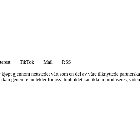
terest
TikTok
Mail
RSS
er kjøpt gjennom nettstedet vårt som en del av våre tilknyttede partners
kan generere inntekter for oss. Innholdet kan ikke reproduseres, videredi