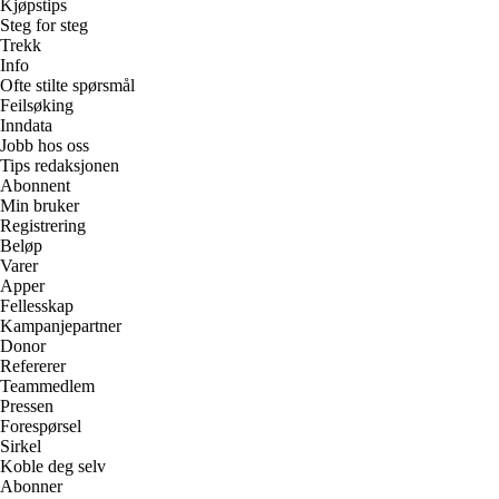
Kjøpstips
Steg for steg
Trekk
Info
Ofte stilte spørsmål
Feilsøking
Inndata
Jobb hos oss
Tips redaksjonen
Abonnent
Min bruker
Registrering
Beløp
Varer
Apper
Fellesskap
Kampanjepartner
Donor
Refererer
Teammedlem
Pressen
Forespørsel
Sirkel
Koble deg selv
Abonner