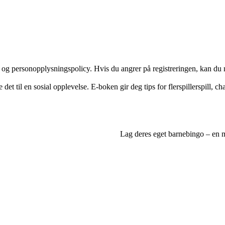
 og personopplysningspolicy. Hvis du angrer på registreringen, kan du 
t til en sosial opplevelse. E-boken gir deg tips for flerspillerspill, ch
Lag deres eget barnebingo – en 