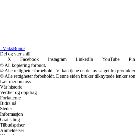
_
MaksBonus
Del og vær snill
X
Facebook
Instagram
LinkedIn
YouTube
Pin
© All kopiering forbudt.
© Alle rettigheter forbeholdt. Vi kan tjene en del av salget fra produkt
© Alle rettigheter forbeholdt. Denne siden bruker tilknyttede lenker som 
Lær mer om oss
Vår historie
Verdier og oppdrag
Forfatterne
Bidra nå
Steder
Informasjon
Gratis ting
Tilbudspriser
Anmeldelser