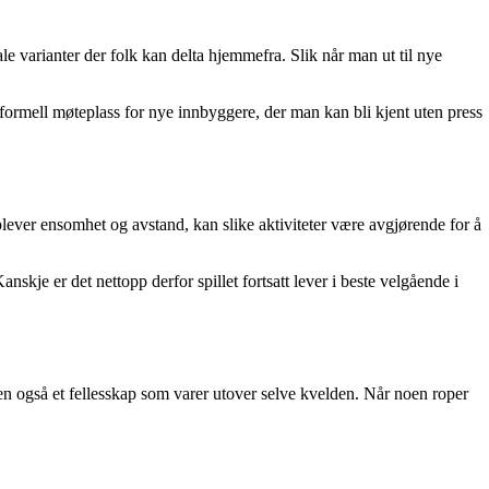
ale varianter der folk kan delta hjemmefra. Slik når man ut til nye
formell møteplass for nye innbyggere, der man kan bli kjent uten press
lever ensomhet og avstand, kan slike aktiviteter være avgjørende for å
anskje er det nettopp derfor spillet fortsatt lever i beste velgående i
en også et fellesskap som varer utover selve kvelden. Når noen roper