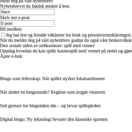
Meld deg på vårt nyhetsbrev
Nyhetsbrevet du faktisk ønsker å lese.
Skriv inn e-post
Bli medlem
Jeg har lest og forstått vilkårene for bruk og personvernerklæringen.
Når du melder deg på vårt nyhetsbrev godtar du også våre brukervilkår
Den sosiale siden av nettkasinoer: spill med venner
Oppdag hvordan du kan spille kasinospill med venner på nettet og gjøre de
Åpne e-bok
Bingo som fellesskap: Når spillet styrker lokalsamfunnet
Når slutter en bingorunde? Reglene som avgjør vinneren
Sett grenser for bingotiden din – og bevar spillegleden
Digital bingo: Ny teknologi bevarer den klassiske sjarmen