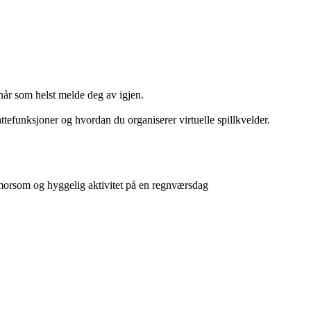
når som helst melde deg av igjen.
attefunksjoner og hvordan du organiserer virtuelle spillkvelder.
morsom og hyggelig aktivitet på en regnværsdag