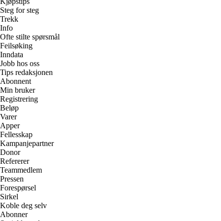
Kjøpstips
Steg for steg
Trekk
Info
Ofte stilte spørsmål
Feilsøking
Inndata
Jobb hos oss
Tips redaksjonen
Abonnent
Min bruker
Registrering
Beløp
Varer
Apper
Fellesskap
Kampanjepartner
Donor
Refererer
Teammedlem
Pressen
Forespørsel
Sirkel
Koble deg selv
Abonner