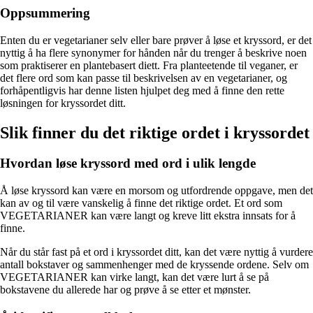
Oppsummering
Enten du er vegetarianer selv eller bare prøver å løse et kryssord, er det
nyttig å ha flere synonymer for hånden når du trenger å beskrive noen
som praktiserer en plantebasert diett. Fra planteetende til veganer, er
det flere ord som kan passe til beskrivelsen av en vegetarianer, og
forhåpentligvis har denne listen hjulpet deg med å finne den rette
løsningen for kryssordet ditt.
Slik finner du det riktige ordet i kryssordet
Hvordan løse kryssord med ord i ulik lengde
Å løse kryssord kan være en morsom og utfordrende oppgave, men det
kan av og til være vanskelig å finne det riktige ordet. Et ord som
VEGETARIANER kan være langt og kreve litt ekstra innsats for å
finne.
Når du står fast på et ord i kryssordet ditt, kan det være nyttig å vurdere
antall bokstaver og sammenhenger med de kryssende ordene. Selv om
VEGETARIANER kan virke langt, kan det være lurt å se på
bokstavene du allerede har og prøve å se etter et mønster.