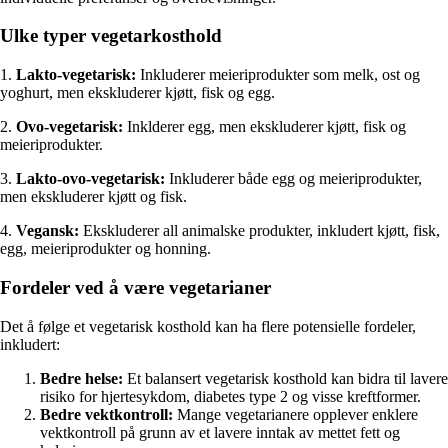
Ulke typer vegetarkosthold
1.
Lakto-vegetarisk:
Inkluderer meieriprodukter som melk, ost og
yoghurt, men ekskluderer kjøtt, fisk og egg.
2.
Ovo-vegetarisk:
Inklderer egg, men ekskluderer kjøtt, fisk og
meieriprodukter.
3.
Lakto-ovo-vegetarisk:
Inkluderer både egg og meieriprodukter,
men ekskluderer kjøtt og fisk.
4.
Vegansk:
Ekskluderer all animalske produkter, inkludert kjøtt, fisk,
egg, meieriprodukter og honning.
Fordeler ved å være vegetarianer
Det å følge et vegetarisk kosthold kan ha flere potensielle fordeler,
inkludert:
Bedre helse:
Et balansert vegetarisk kosthold kan bidra til lavere
risiko for hjertesykdom, diabetes type 2 og visse kreftformer.
Bedre vektkontroll:
Mange vegetarianere opplever enklere
vektkontroll på grunn av et lavere inntak av mettet fett og