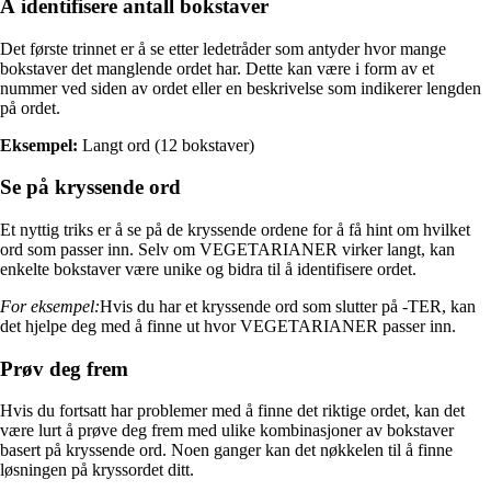
Å identifisere antall bokstaver
Det første trinnet er å se etter ledetråder som antyder hvor mange
bokstaver det manglende ordet har. Dette kan være i form av et
nummer ved siden av ordet eller en beskrivelse som indikerer lengden
på ordet.
Eksempel:
Langt ord (12 bokstaver)
Se på kryssende ord
Et nyttig triks er å se på de kryssende ordene for å få hint om hvilket
ord som passer inn. Selv om VEGETARIANER virker langt, kan
enkelte bokstaver være unike og bidra til å identifisere ordet.
For eksempel:
Hvis du har et kryssende ord som slutter på -TER, kan
det hjelpe deg med å finne ut hvor VEGETARIANER passer inn.
Prøv deg frem
Hvis du fortsatt har problemer med å finne det riktige ordet, kan det
være lurt å prøve deg frem med ulike kombinasjoner av bokstaver
basert på kryssende ord. Noen ganger kan det nøkkelen til å finne
løsningen på kryssordet ditt.