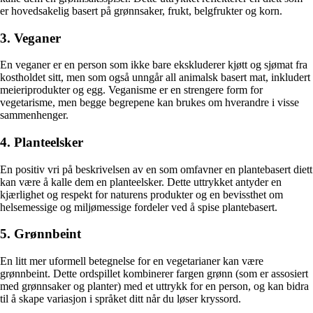
er hovedsakelig basert på grønnsaker, frukt, belgfrukter og korn.
3. Veganer
En veganer er en person som ikke bare ekskluderer kjøtt og sjømat fra
kostholdet sitt, men som også unngår all animalsk basert mat, inkludert
meieriprodukter og egg. Veganisme er en strengere form for
vegetarisme, men begge begrepene kan brukes om hverandre i visse
sammenhenger.
4. Planteelsker
En positiv vri på beskrivelsen av en som omfavner en plantebasert diett
kan være å kalle dem en planteelsker. Dette uttrykket antyder en
kjærlighet og respekt for naturens produkter og en bevissthet om
helsemessige og miljømessige fordeler ved å spise plantebasert.
5. Grønnbeint
En litt mer uformell betegnelse for en vegetarianer kan være
grønnbeint. Dette ordspillet kombinerer fargen grønn (som er assosiert
med grønnsaker og planter) med et uttrykk for en person, og kan bidra
til å skape variasjon i språket ditt når du løser kryssord.