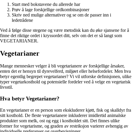
Start med bokstavene du allerede har
Prøv å lage forskjellige ordkombinasjoner
Skriv ned mulige alternativer og se om de passer inn i
ledetrådene
Ved å følge disse stegene og være metodisk kan du øke sjansene for å
finne det riktige ordet i kryssordet ditt, selv om det er så langt som
VEGETARIANER.
Vegetarianer
Mange mennesker velger å bli vegetarianere av forskjellige årsaker,
enten det er hensyn til dyrevelferd, miljøet eller helsefordeler. Men hva
betyr egentlig begrepet vegetarianer? Vi vil utforske definisjonen, ulike
typer vegetarkosthold og potensielle fordeler ved å velge en vegetarisk
livsstil.
Hva betyr Vegetarianer?
En vegetarianer er en person som ekskluderer kjøtt, fisk og skalldyr fra
sitt kosthold. De fleste vegetarianere inkluderer imidlertid animalske
produkter som melk, ost og egg i kostholdet sitt. Det finnes ulike
former for vegetarisme, og graden av restriksjon varierer avhengig av
individuelle preferanser og overbevisninger.