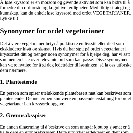
Å løse kryssord er en morsom og givende aktivitet som kan bidra til å
forbedre din ordforråd og kognitive ferdigheter. Med riktig strategi og
kunnskap, kan du enkelt løse kryssord med ordet VEGETARIANER.
Lykke til!
Synonymer for ordet vegetarianer
Det å være vegetarianer betyr å praktisere en livsstil eller diett som
ekskluderer kjøtt og sjømat. Hvis du har støtt på ordet vegetarianer i
kryssordet ditt og trenger noen synonymer for å hjelpe deg, har vi satt
sammen en liste over relevante ord som kan passe. Disse synonymer
kan være nyttige for å gi deg ledetråder til løsningen, så la oss utforske
dem nærmere.
1. Planteetende
En person som spiser utelukkende plantebasert mat kan beskrives som
planteetende. Denne termen kan være en passende erstatning for ordet
vegetarianer i en kryssordoppgave.
2. Grønnsaksspiser
En annen tilnærming til å beskrive en som unngår kjøtt og sjømat er å
kalle dem en grønnsaksspiser. Dette uttrykket reflekterer en diett som