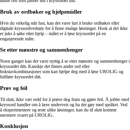
andre ord som passer inn i kryssordet ditt.
Bruk av ordbøker og hjelpemidler
Hvis du virkelig står fast, kan det være lurt å bruke ordbøker eller
digitale kryssordverktøy for å finne mulige løsninger. Husk at det ikke
er juks å søke etter hjelp – målet er å løse kryssordet på en
engasjerende måte.
Se etter mønstre og sammenhenger
Noen ganger kan det være nyttig å se etter mønstre og sammenhenger i
kryssordet ditt. Kanskje det finnes andre ord eller
bokstavkombinasjoner som kan hjelpe deg med å løse UROLIG og
fullføre kryssordet ditt.
Prøv og feil
Til slutt, ikke vær redd for å prøve deg fram og gjøre feil. Å jobbe med
kryssord handler om å lære underveis og ha det gøy med språket. Ved
å eksperimentere og teste ulike løsninger, kan du til slutt komme
nærmere svaret på UROLIG.
Konklusjon