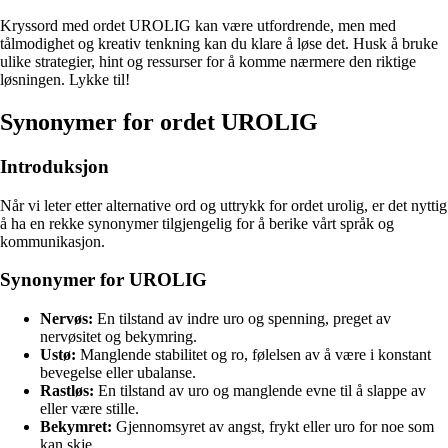
Kryssord med ordet UROLIG kan være utfordrende, men med
tålmodighet og kreativ tenkning kan du klare å løse det. Husk å bruke
ulike strategier, hint og ressurser for å komme nærmere den riktige
løsningen. Lykke til!
Synonymer for ordet UROLIG
Introduksjon
Når vi leter etter alternative ord og uttrykk for ordet urolig, er det nyttig
å ha en rekke synonymer tilgjengelig for å berike vårt språk og
kommunikasjon.
Synonymer for UROLIG
Nervøs:
En tilstand av indre uro og spenning, preget av
nervøsitet og bekymring.
Ustø:
Manglende stabilitet og ro, følelsen av å være i konstant
bevegelse eller ubalanse.
Rastløs:
En tilstand av uro og manglende evne til å slappe av
eller være stille.
Bekymret:
Gjennomsyret av angst, frykt eller uro for noe som
kan skje.