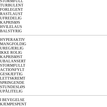
STORMFULL
TURBULENT
FORLEGENT
RASTLAUST
UFREDELIG
KAPRISIØS
HVILELAUS
BALSTYRIG
HYPERAKTIV
MANGFOLDIG
UREGJERLIG
IKKE ROLIG
KAPRISIØST
UBALANSERT
STORMFULLT
ACTIONFYLT
GESKJEFTIG
LETTSKREMT
SPRINGENDE
STUNDESLØS
UPÅLITELIG
I BEVEGELSE
KJEMPESPENT