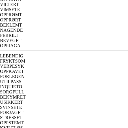
VILTERT
VIMSETE
OPPRØMT
OPPRØRT
BEKLEMT
NAGENDE
FEBRILT
BEVEGET
OPPJAGA
LEBENDIG
FRYKTSOM
VERPESYK
OPPKAVET
FORLEGEN
UTILPASS
INQUIETO
SORGFULL
BEKYMRET
USIKKERT
SVINSETE
FORJAGET
STRESSET
OPPSTEMT
KVILELØS