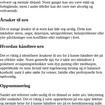
velvære og mentale tilstand. Noen ganger kan uro være mild og
forbigående, mens i andre tilfeller kan det være mer alvorlig og
vedvarende.
Årsaker til uro
Det er mange årsaker til at noen kan føle seg urolig. Dette kan
inkludere stress, angst, depresjon, søvnproblemer, helseproblemer eller
ytre påvirkninger som konflikter eller endringer i livet.
Hvordan håndtere uro
Det er viktig å identifisere årsakene til uro for å kunne håndtere det på
en effektiv måte. Noen generelle tips for å takle uro inkluderer å
praktisere avslapningsteknikker som dyp pusting eller meditasjon,
opprettholde en sunn livsstil med regelmessig trening og et balansert
kosthold, samt å søke støtte fra venner, familie eller profesjonelle hvis
nødvendig.
Oppsummering
Samlet sett refererer ordet urolig til en tilstand av indre uro, bekymring
eller rastløshet. Det er viktig å være oppmerksom på ens egne følelser
og mentale helse for å kunne håndtere uro på en hensiktsmessig måte.