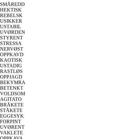
SMÅREDD
HEKTISK
REBELSK
USIKKER
USTABIL
UVØRDEN
STYRENT
STRESSA
NERVØST
OPPKAVD
KAOTISK
USTADIG
RASTLØS
OPPJAGD
BEKYMRA
BETENKT
VOLDSOM
AGITATO
BRÅKETE
STÅKETE
EGGESYK
FORPINT
UVØRENT
VAKLETE
OPPKAVA