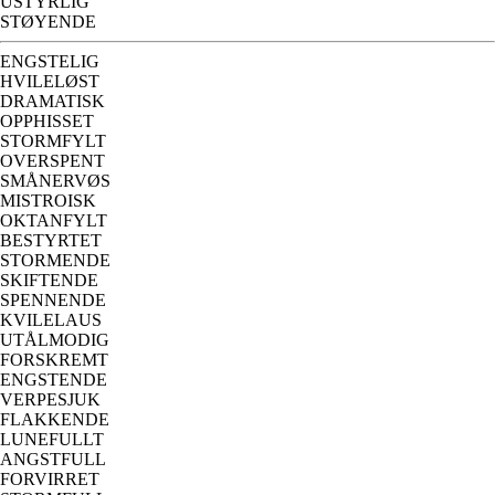
USTYRLIG
STØYENDE
ENGSTELIG
HVILELØST
DRAMATISK
OPPHISSET
STORMFYLT
OVERSPENT
SMÅNERVØS
MISTROISK
OKTANFYLT
BESTYRTET
STORMENDE
SKIFTENDE
SPENNENDE
KVILELAUS
UTÅLMODIG
FORSKREMT
ENGSTENDE
VERPESJUK
FLAKKENDE
LUNEFULLT
ANGSTFULL
FORVIRRET