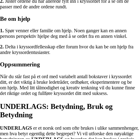
2.
Juster ordene du har allerede fylt inn i kryssordet for å se om de
passer med de andre ordene rundt.
Be om hjelp
1.
Spør venner eller familie om hjelp. Noen ganger kan en annen
persons perspektiv hjelpe deg med å se ordet fra en annen vinkel.
2.
Delta i kryssordfellesskap eller forum hvor du kan be om hjelp fra
andre kryssordentusiaster.
Oppsummering
Når du står fast på et ord med variabelt antall bokstaver i kryssordet
ditt, er det viktig å bruke ledetråder, ordbøker, eksperimentere og be
om hjelp. Med litt tålmodighet og kreativ tenkning vil du kunne finne
det riktige ordet og fullføre kryssordet ditt med suksess.
UNDERLAGS: Betydning, Bruk og
Betydning
UNDERLAGS
er et norsk ord som ofte brukes i ulike sammenhenger,
men hva betyr egentlig dette begrepet? Vi vil utforske den nøyaktige