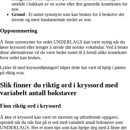
område i bakkant av en scene eller den generelle konteksten for
noe.
Grund
: Et annet synonym som kan brukes for å beskrive det
laveste og mest fundamentale nivået av noe.
Oppsummering
Å finne synonymer for ordet UNDERLAGS kan være nyttig når du
løser kryssord eller trenger å utvide ditt norske vokabular. Ved å bruke
disse alternativene vil du være bedre rustet til å forstå ulike kontekster
hvor ordet kan brukes.
Lykke til med kryssordløsingen! håper dette har vært til hjelp i jakten
på riktig svar.
Slik finner du riktig ord i kryssord med
variabelt antall bokstaver
Finn riktig ord i kryssord
Å løse et kryssord kan være en morsom og utfordrende oppgave,
spesielt når du står fast på et ord med variabelt antall bokstaver som
UNDERLAGS. Her er noen tips som kan hjelpe deg med å finne det