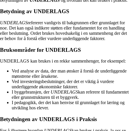
betydningen av
UNDERLAGS
og hvordan det kan brukes i praksis.
Betydning av UNDERLAGS
UNDERLAGS
refererer vanligvis til bakgrunnen eller grunnlaget for
noe. Det kan også indikere støtten eller fundamentet for en handling
eller beslutning. Ordet brukes hovedsakelig i en sammenheng der det
er behov for å forstå eller vurdere underliggende faktorer.
Bruksområder for UNDERLAGS
UNDERLAGS kan brukes i en rekke sammenhenger, for eksempel:
Ved analyse av data, der man ønsker å forstå de underliggende
mønstrene eller årsakene.
Ved investeringsbeslutninger, der det er viktig å vurdere
underliggende økonomiske faktorer.
I byggebransjen, der
UNDERLAGS
kan referere til fundamentet
eller grunnstrukturen til et byggverk.
I pedagogikk, der det kan henvise til grunnlaget for læring og
utvikling hos elever.
Betydningen av UNDERLAGS i Praksis
For å illustrere hvordan
UNDERLAGS
kan brukes i praksis, la oss se