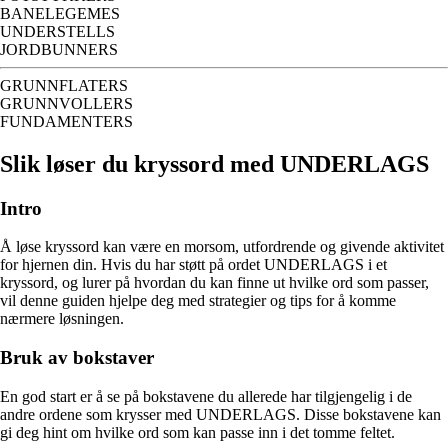
BANELEGEMES
UNDERSTELLS
JORDBUNNERS
GRUNNFLATERS
GRUNNVOLLERS
FUNDAMENTERS
Slik løser du kryssord med UNDERLAGS
Intro
Å løse kryssord kan være en morsom, utfordrende og givende aktivitet
for hjernen din. Hvis du har støtt på ordet UNDERLAGS i et
kryssord, og lurer på hvordan du kan finne ut hvilke ord som passer,
vil denne guiden hjelpe deg med strategier og tips for å komme
nærmere løsningen.
Bruk av bokstaver
En god start er å se på bokstavene du allerede har tilgjengelig i de
andre ordene som krysser med UNDERLAGS. Disse bokstavene kan
gi deg hint om hvilke ord som kan passe inn i det tomme feltet.