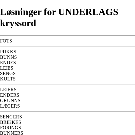
Løsninger for UNDERLAGS
kryssord
FOTS
PUKKS
BUNNS
ENDES
LEIES
SENGS
KULTS
LEIERS
ENDERS
GRUNNS
LÆGERS
SENGERS
BRIKKES
FÔRINGS
BUNNERS