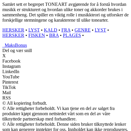
Samlet sett er begrepet TONEART avgjørende for å forstå hvordan
musikk er strukturert og hvordan ulike toner og akkorder brukes i
sammenheng. Det spiller en viktig rolle i musikkteori og utforsker de
forskjellige stemningene og karakterene til ulike tonearter.
HERSKER
•
LYST
•
KALD
•
FRA
•
GENRE
•
LYST
•
HERSKER
•
FISKEN
•
BRA
•
PLAGES
•
_
MaksBonus
Del og vær snill
X
Facebook
Instagram
LinkedIn
YouTube
Pinterest
TikTok
Mail
RSS
© All kopiering forbudt.
© Alle rettigheter forbeholdt. Vi kan tjene en del av salget fra
produkter kjøpt gjennom nettstedet vårt som en del av våre
tilknyttede partnerskap med forhandlere.
© Alle rettigheter forbeholdt. Denne siden bruker tilknyttede lenker
som kan generere inntekter for oss. Innholdet kan ikke reproduseres,