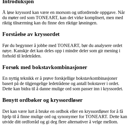
Introduksjon
Å løse kryssord kan være en morsom og utfordrende oppgave. Når
du møter ord som TONEART, kan det virke komplisert, men med
riktig tilnærming kan du finne den riktige løsningen.
Forståelse av kryssordet
Før du begynner å jobbe med TONEART, bør du analysere ordet
nøye. Kanskje det kan deles opp i mindre deler som gir mening i
forhold til ledetråden.
Forsøk med bokstavkombinasjoner
En nyttig teknikk er å prøve forskjellige bokstavkombinasjoner
basert på de tilgjengelige ledetrådene og antall bokstaver i ordet.
Dette kan bidra til å danne mulige ord som passer inn i kryssordet.
Benytt ordbøker og kryssordløser
Det kan være lurt å bruke en ordbok eller en kryssordløser for å få
hjelp til å finne mulige ord og synonymer for TONEART. Dette kan
utvide ditt ordforråd og gi deg flere alternativer å velge mellom.