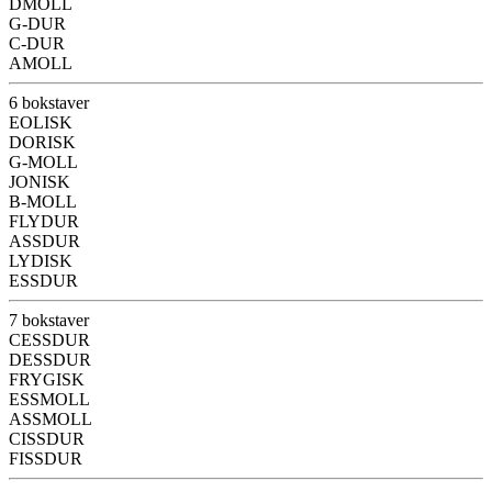
DMOLL
G-DUR
C-DUR
AMOLL
6 bokstaver
EOLISK
DORISK
G-MOLL
JONISK
B-MOLL
FLYDUR
ASSDUR
LYDISK
ESSDUR
7 bokstaver
CESSDUR
DESSDUR
FRYGISK
ESSMOLL
ASSMOLL
CISSDUR
FISSDUR