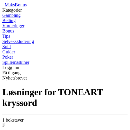
_
MaksBonus
Kategorier
Gambling
Betting
Vurderinger
Bonus
Tips
Selvekskludering
Spill
Guider
Poker
Spillemaskiner
Logg inn
Få tilgang
Nyhetsbrevet
Løsninger for TONEART
kryssord
1 bokstaver
F