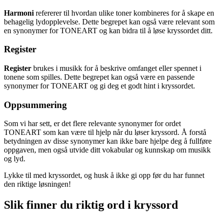
Harmoni
refererer til hvordan ulike toner kombineres for å skape en
behagelig lydopplevelse. Dette begrepet kan også være relevant som
en synonymer for TONEART og kan bidra til å løse kryssordet ditt.
Register
Register
brukes i musikk for å beskrive omfanget eller spennet i
tonene som spilles. Dette begrepet kan også være en passende
synonymer for TONEART og gi deg et godt hint i kryssordet.
Oppsummering
Som vi har sett, er det flere relevante synonymer for ordet
TONEART som kan være til hjelp når du løser kryssord. Å forstå
betydningen av disse synonymer kan ikke bare hjelpe deg å fullføre
oppgaven, men også utvide ditt vokabular og kunnskap om musikk
og lyd.
Lykke til med kryssordet, og husk å ikke gi opp før du har funnet
den riktige løsningen!
Slik finner du riktig ord i kryssord