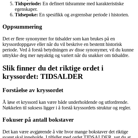
Tidsperiode:
En definert tidsramme med karakteristiske
egenskaper.
Tidsepoke:
En spesifikk og avgrensbar periode i historien.
Oppsummering
Det er flere synonymer for tidsalder som kan brukes på en
kryssordoppgave eller når du vil beskrive en bestemt historisk
periode. Ved å forstå betydningen av disse synonymer, vil du kunne
uttrykke deg mer nøyaktig og variert når du snakker om tidsaldre.
Slik finner du det riktige ordet i
kryssordet: TIDSALDER
Forståelse av kryssordet
Å løse et kryssord kan være både underholdende og utfordrende.
Nøkkelen til suksess ligger i å forstå kryssordets struktur og regler.
Fokuser på antall bokstaver
Det kan være avgjørende å vite hvor mange bokstaver det riktige
svaret skal inneholde. I tilfellet med ordet TIDSALDER, vet du at