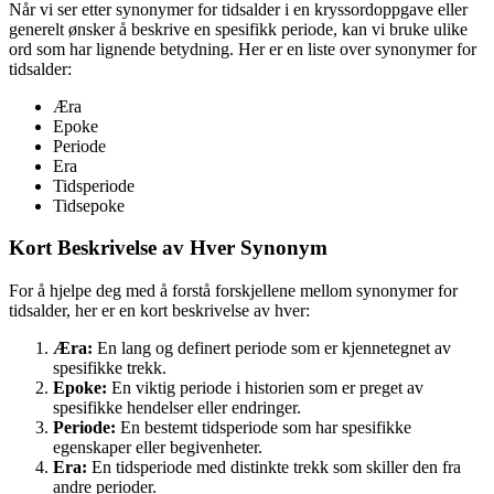
Når vi ser etter synonymer for tidsalder i en kryssordoppgave eller
generelt ønsker å beskrive en spesifikk periode, kan vi bruke ulike
ord som har lignende betydning. Her er en liste over synonymer for
tidsalder:
Æra
Epoke
Periode
Era
Tidsperiode
Tidsepoke
Kort Beskrivelse av Hver Synonym
For å hjelpe deg med å forstå forskjellene mellom synonymer for
tidsalder, her er en kort beskrivelse av hver:
Æra:
En lang og definert periode som er kjennetegnet av
spesifikke trekk.
Epoke:
En viktig periode i historien som er preget av
spesifikke hendelser eller endringer.
Periode:
En bestemt tidsperiode som har spesifikke
egenskaper eller begivenheter.
Era:
En tidsperiode med distinkte trekk som skiller den fra
andre perioder.