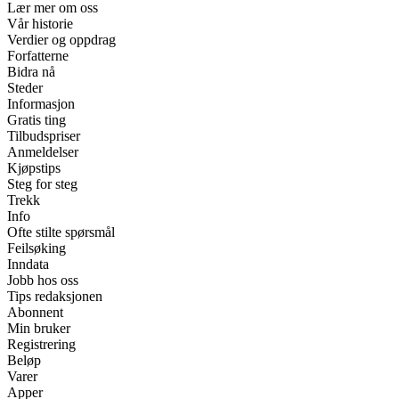
Lær mer om oss
Vår historie
Verdier og oppdrag
Forfatterne
Bidra nå
Steder
Informasjon
Gratis ting
Tilbudspriser
Anmeldelser
Kjøpstips
Steg for steg
Trekk
Info
Ofte stilte spørsmål
Feilsøking
Inndata
Jobb hos oss
Tips redaksjonen
Abonnent
Min bruker
Registrering
Beløp
Varer
Apper