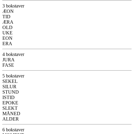
3 bokstaver
ÆON
TID
ÆRA
OLD
UKE
EON
ERA
4 bokstaver
JURA
FASE
5 bokstaver
SEKEL
SILUR
STUND
ISTID
EPOKE
SLEKT
MÅNED
ALDER
6 bokstaver