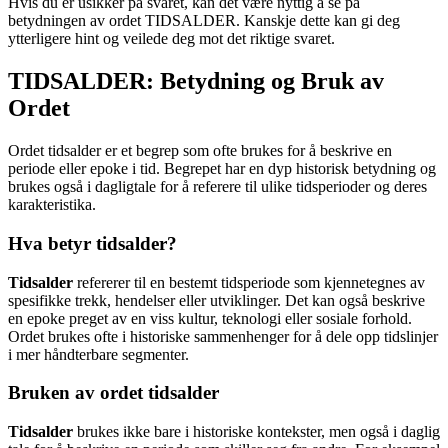
Hvis du er usikker på svaret, kan det være nyttig å se på
betydningen av ordet TIDSALDER. Kanskje dette kan gi deg
ytterligere hint og veilede deg mot det riktige svaret.
TIDSALDER: Betydning og Bruk av
Ordet
Ordet tidsalder er et begrep som ofte brukes for å beskrive en
periode eller epoke i tid. Begrepet har en dyp historisk betydning og
brukes også i dagligtale for å referere til ulike tidsperioder og deres
karakteristika.
Hva betyr tidsalder?
Tidsalder
refererer til en bestemt tidsperiode som kjennetegnes av
spesifikke trekk, hendelser eller utviklinger. Det kan også beskrive
en epoke preget av en viss kultur, teknologi eller sosiale forhold.
Ordet brukes ofte i historiske sammenhenger for å dele opp tidslinjer
i mer håndterbare segmenter.
Bruken av ordet tidsalder
Tidsalder
brukes ikke bare i historiske kontekster, men også i daglig