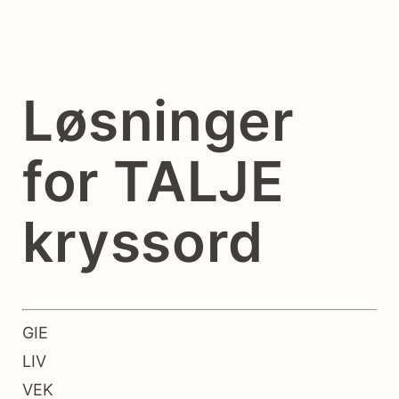
Løsninger
for TALJE
kryssord
GIE
LIV
VEK