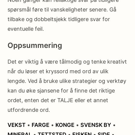
spørsmål føre til vanskeligheter senere. Gå
tilbake og dobbeltsjekk tidligere svar for
eventuelle feil.
Oppsummering
Det er viktig å være tålmodig og tenke kreativt
når du løser et kryssord med ord av ulik
lengde. Ved å bruke ulike strategier og verktøy
kan du øke sjansene for å finne det riktige
ordet, enten det er TALJE eller et annet
utfordrende ord.
VEKST
•
FARGE
•
KONGE
•
SVENSK BY
•
MINERAL
•
TETTSTED
•
FISKEN
•
SIDE
•