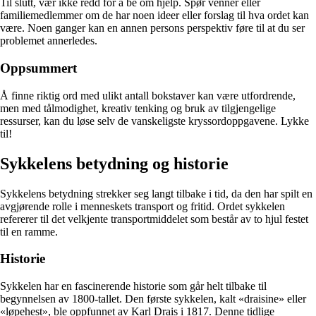
Til slutt, vær ikke redd for å be om hjelp. Spør venner eller
familiemedlemmer om de har noen ideer eller forslag til hva ordet kan
være. Noen ganger kan en annen persons perspektiv føre til at du ser
problemet annerledes.
Oppsummert
Å finne riktig ord med ulikt antall bokstaver kan være utfordrende,
men med tålmodighet, kreativ tenking og bruk av tilgjengelige
ressurser, kan du løse selv de vanskeligste kryssordoppgavene. Lykke
til!
Sykkelens betydning og historie
Sykkelens betydning strekker seg langt tilbake i tid, da den har spilt en
avgjørende rolle i menneskets transport og fritid. Ordet sykkelen
refererer til det velkjente transportmiddelet som består av to hjul festet
til en ramme.
Historie
Sykkelen har en fascinerende historie som går helt tilbake til
begynnelsen av 1800-tallet. Den første sykkelen, kalt «draisine» eller
«løpehest», ble oppfunnet av Karl Drais i 1817. Denne tidlige