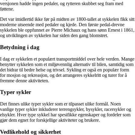
versjonen hadde ingen pedaler, og rytteren skubbet seg fram med
føttene.
Det var imidlertid ikke før på midten av 1800-tallet at sykkelen fikk sitt
moderne utseende med pedaler og kjede. Den første pedal-drevne
sykkelen ble oppfunnet av Pierre Michaux og hans sønn Ernest i 1861,
og utviklingen av sykkelen har siden den gang blomstret.
Betydning i dag
I dag er sykkelen et populært transportmiddel over hele verden. Mange
benytter sykkelen som et miljøvennlig alternativ til bilen, samtidig som
det bidrar til bedre helse og trivsel. Sykling er også en populær form
for mosjon og rekreasjon, og det arrangeres sykkelritt og turer for å
fremme denne aktiviteten.
Typer sykler
Det finnes ulike typer sykler som er tilpasset ulike formål. Noen
vanlige typer sykler inkluderer terrengsykler, bysykler, racersykler og
elsykler. Hver type sykkel har spesifikke egenskaper og fordeler som
gjør dem egnet for forskjellige aktiviteter og brukere.
Vedlikehold og sikkerhet