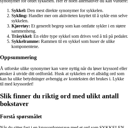
synonymer for ordet sykkelen. Her er noen alternativer du kan vurdere:
Sykkel:
Den mest direkte synonymer for sykkelen.
Sykling:
Handler mer om aktiviteten knyttet til å sykle enn selve
sykkelen.
Kjøretøy:
Et generelt begrep som kan omfatte sykler i en større
sammenheng.
Tråsykkel:
En eldre type sykkel som drives ved å trå på pedaler.
Sykkelramme:
Rammen til en sykkel som huser de ulike
komponentene.
Oppsummering
Å utforske ulike synonymer kan være nyttig når du løser kryssord eller
ønsker å utvide ditt ordforråd. Husk at sykkelen er et allsidig ord som
kan ha ulike betydninger avhengig av konteksten det brukes i. Lykke
til med kryssordet!
Slik finner du riktig ord med ulikt antall
bokstaver
Forstå spørsmålet
Når du sitter fast i en kryssordoppgave med et ord som SYKKELEN,