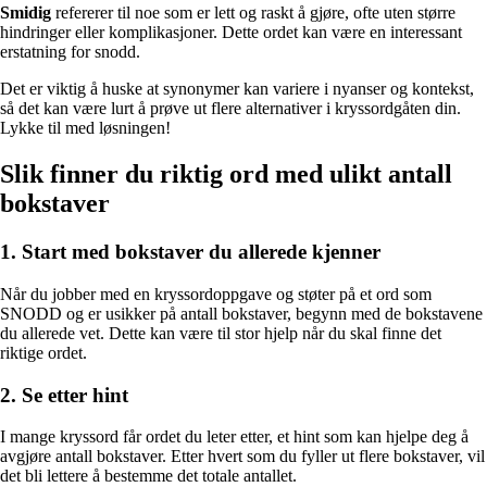
Smidig
refererer til noe som er lett og raskt å gjøre, ofte uten større
hindringer eller komplikasjoner. Dette ordet kan være en interessant
erstatning for snodd.
Det er viktig å huske at synonymer kan variere i nyanser og kontekst,
så det kan være lurt å prøve ut flere alternativer i kryssordgåten din.
Lykke til med løsningen!
Slik finner du riktig ord med ulikt antall
bokstaver
1. Start med bokstaver du allerede kjenner
Når du jobber med en kryssordoppgave og støter på et ord som
SNODD og er usikker på antall bokstaver, begynn med de bokstavene
du allerede vet. Dette kan være til stor hjelp når du skal finne det
riktige ordet.
2. Se etter hint
I mange kryssord får ordet du leter etter, et hint som kan hjelpe deg å
avgjøre antall bokstaver. Etter hvert som du fyller ut flere bokstaver, vil
det bli lettere å bestemme det totale antallet.