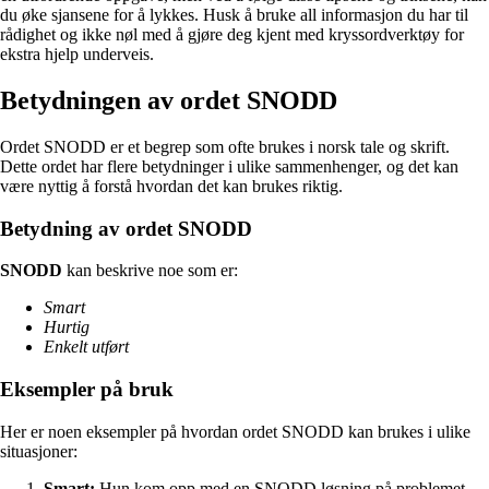
du øke sjansene for å lykkes. Husk å bruke all informasjon du har til
rådighet og ikke nøl med å gjøre deg kjent med kryssordverktøy for
ekstra hjelp underveis.
Betydningen av ordet SNODD
Ordet SNODD er et begrep som ofte brukes i norsk tale og skrift.
Dette ordet har flere betydninger i ulike sammenhenger, og det kan
være nyttig å forstå hvordan det kan brukes riktig.
Betydning av ordet SNODD
SNODD
kan beskrive noe som er:
Smart
Hurtig
Enkelt utført
Eksempler på bruk
Her er noen eksempler på hvordan ordet SNODD kan brukes i ulike
situasjoner:
Smart:
Hun kom opp med en SNODD løsning på problemet.