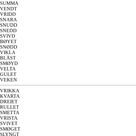
SUMMA
VENDT
VRIDD
SNARA
SNUDD
SNEDD
SVIVD
BØYET
SNØDD
VIKLA
BLÅST
SMØYD
VELTA
GULET
VEKEN
VRIKKA
KVARTA
DREIET
RULLET
SMETTA
VRISTA
SVIVET
SMØGET
SLYNGT