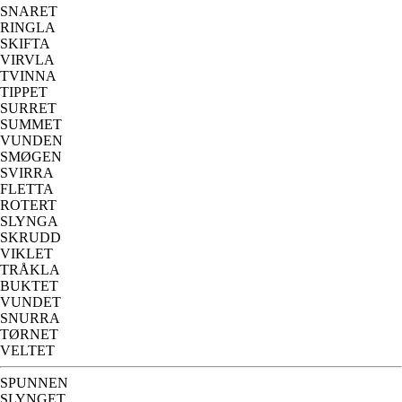
SNARET
RINGLA
SKIFTA
VIRVLA
TVINNA
TIPPET
SURRET
SUMMET
VUNDEN
SMØGEN
SVIRRA
FLETTA
ROTERT
SLYNGA
SKRUDD
VIKLET
TRÅKLA
BUKTET
VUNDET
SNURRA
TØRNET
VELTET
SPUNNEN
SLYNGET