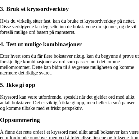
3. Bruk et kryssordverktøy
Hvis du virkelig sitter fast, kan du bruke et kryssordverktøy på nettet.
Disse verktøyene lar deg sette inn de bokstavene du kjenner, og de vil
foreslå mulige ord basert på mønsteret.
4. Test ut mulige kombinasjoner
Etter hvert som du får flere bokstaver riktig, kan du begynne å prøve ut
forskjellige kombinasjoner av ord som passer inn i det tomme
mellomrommet. Dette kan bidra til å avgrense muligheten og komme
nærmere det riktige svaret.
5. Ikke gi opp
Kryssord kan være utfordrende, spesielt når det gjelder ord med ulikt
antall bokstaver. Det er viktig å ikke gi opp, men heller ta små pauser
og komme tilbake med et friskt perspektiv.
Oppsummering
Å finne det rette ordet i et kryssord med ulikt antall bokstaver kan være
en utfordrende oppgave, men ved å følge disse tipsene og triksene, kan