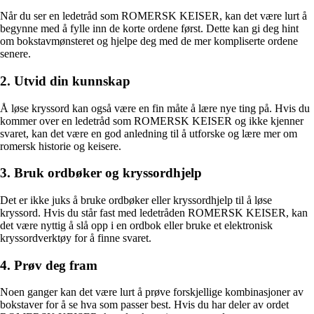
Når du ser en ledetråd som ROMERSK KEISER, kan det være lurt å
begynne med å fylle inn de korte ordene først. Dette kan gi deg hint
om bokstavmønsteret og hjelpe deg med de mer kompliserte ordene
senere.
2. Utvid din kunnskap
Å løse kryssord kan også være en fin måte å lære nye ting på. Hvis du
kommer over en ledetråd som ROMERSK KEISER og ikke kjenner
svaret, kan det være en god anledning til å utforske og lære mer om
romersk historie og keisere.
3. Bruk ordbøker og kryssordhjelp
Det er ikke juks å bruke ordbøker eller kryssordhjelp til å løse
kryssord. Hvis du står fast med ledetråden ROMERSK KEISER, kan
det være nyttig å slå opp i en ordbok eller bruke et elektronisk
kryssordverktøy for å finne svaret.
4. Prøv deg fram
Noen ganger kan det være lurt å prøve forskjellige kombinasjoner av
bokstaver for å se hva som passer best. Hvis du har deler av ordet