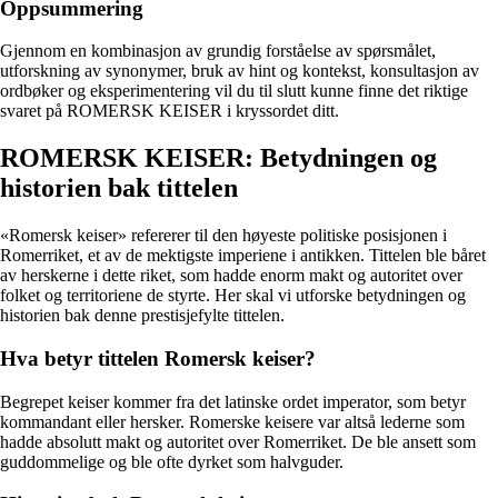
Oppsummering
Gjennom en kombinasjon av grundig forståelse av spørsmålet,
utforskning av synonymer, bruk av hint og kontekst, konsultasjon av
ordbøker og eksperimentering vil du til slutt kunne finne det riktige
svaret på ROMERSK KEISER i kryssordet ditt.
ROMERSK KEISER: Betydningen og
historien bak tittelen
«Romersk keiser» refererer til den høyeste politiske posisjonen i
Romerriket, et av de mektigste imperiene i antikken. Tittelen ble båret
av herskerne i dette riket, som hadde enorm makt og autoritet over
folket og territoriene de styrte. Her skal vi utforske betydningen og
historien bak denne prestisjefylte tittelen.
Hva betyr tittelen Romersk keiser?
Begrepet keiser kommer fra det latinske ordet imperator, som betyr
kommandant eller hersker. Romerske keisere var altså lederne som
hadde absolutt makt og autoritet over Romerriket. De ble ansett som
guddommelige og ble ofte dyrket som halvguder.