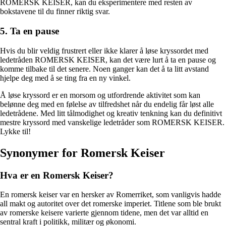
ROMERSK KEISER, kan du eksperimentere med resten av
bokstavene til du finner riktig svar.
5. Ta en pause
Hvis du blir veldig frustrert eller ikke klarer å løse kryssordet med
ledetråden ROMERSK KEISER, kan det være lurt å ta en pause og
komme tilbake til det senere. Noen ganger kan det å ta litt avstand
hjelpe deg med å se ting fra en ny vinkel.
Å løse kryssord er en morsom og utfordrende aktivitet som kan
belønne deg med en følelse av tilfredshet når du endelig får løst alle
ledetrådene. Med litt tålmodighet og kreativ tenkning kan du definitivt
mestre kryssord med vanskelige ledetråder som ROMERSK KEISER.
Lykke til!
Synonymer for Romersk Keiser
Hva er en Romersk Keiser?
En romersk keiser var en hersker av Romerriket, som vanligvis hadde
all makt og autoritet over det romerske imperiet. Titlene som ble brukt
av romerske keisere varierte gjennom tidene, men det var alltid en
sentral kraft i politikk, militær og økonomi.