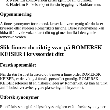
Nero:
En kontroversiell keiser kjent for sin brutalitet.
Hadrian:
En keiser kjent for sin bygging av Hadrians mur.
Oppsummering
Å finne synonymer for romersk keiser kan være nyttig når du løser
kryssord eller studerer Romerrikets historie. Disse synonymene kan
bidra til å utvide vokabularet ditt og gi mer innsikt i den gamle
romerske verden.
Slik finner du riktig svar på ROMERSK
KEISER i kryssordet ditt
Forstå spørsmålet
Når du står fast i et kryssord og trenger å finne ordet ROMERSK
KEISER, er det viktig å forstå spørsmålet grundig. ROMERSK
KEISER refererer til en historisk leder av Romerriket, og kan ha ulikt
antall bokstaver avhengig av plasseringen i kryssordet.
Utforsk synonymer
En effektiv strategi for å løse kryssordgåten er å utforske synonymer