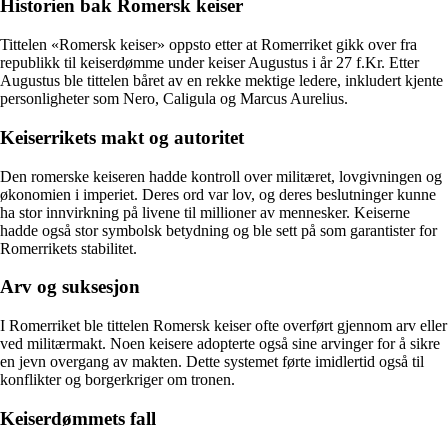
Historien bak Romersk keiser
Tittelen «Romersk keiser» oppsto etter at Romerriket gikk over fra
republikk til keiserdømme under keiser Augustus i år 27 f.Kr. Etter
Augustus ble tittelen båret av en rekke mektige ledere, inkludert kjente
personligheter som Nero, Caligula og Marcus Aurelius.
Keiserrikets makt og autoritet
Den romerske keiseren hadde kontroll over militæret, lovgivningen og
økonomien i imperiet. Deres ord var lov, og deres beslutninger kunne
ha stor innvirkning på livene til millioner av mennesker. Keiserne
hadde også stor symbolsk betydning og ble sett på som garantister for
Romerrikets stabilitet.
Arv og suksesjon
I Romerriket ble tittelen Romersk keiser ofte overført gjennom arv eller
ved militærmakt. Noen keisere adopterte også sine arvinger for å sikre
en jevn overgang av makten. Dette systemet førte imidlertid også til
konflikter og borgerkriger om tronen.
Keiserdømmets fall