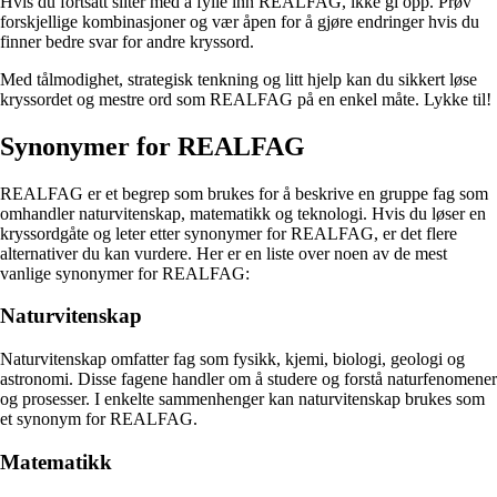
Hvis du fortsatt sliter med å fylle inn REALFAG, ikke gi opp. Prøv
forskjellige kombinasjoner og vær åpen for å gjøre endringer hvis du
finner bedre svar for andre kryssord.
Med tålmodighet, strategisk tenkning og litt hjelp kan du sikkert løse
kryssordet og mestre ord som REALFAG på en enkel måte. Lykke til!
Synonymer for REALFAG
REALFAG er et begrep som brukes for å beskrive en gruppe fag som
omhandler naturvitenskap, matematikk og teknologi. Hvis du løser en
kryssordgåte og leter etter synonymer for REALFAG, er det flere
alternativer du kan vurdere. Her er en liste over noen av de mest
vanlige synonymer for REALFAG:
Naturvitenskap
Naturvitenskap omfatter fag som fysikk, kjemi, biologi, geologi og
astronomi. Disse fagene handler om å studere og forstå naturfenomener
og prosesser. I enkelte sammenhenger kan naturvitenskap brukes som
et synonym for REALFAG.
Matematikk