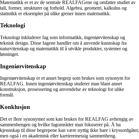
Matematikk er et av de sentrale REALFAGene og omfatter studiet av
tall, former, strukturer og forhold. Algebra, geometri, kalkulus og
statistikk er eksempler på ulike grener innen matematikk.
Teknologi
Teknologi inkluderer fag som informatikk, ingeniørvitenskap og
teknisk design. Disse fagene handler om å anvende kunnskap fra
naturvitenskap og matematikk til å utvikle produkter, systemer og
løsninger.
Ingeniørvitenskap
Ingeniørvitenskap er et annet begrep som brukes som synonym for
REALFAG. Innen ingeniørvitenskap studerer man blant annet
konstruksjon, prosessering og anvendelse av teknologi for ulike
formål.
Konklusjon
Det er flere synonymer som kan brukes for REALFAG avhengig av
sammenhengen og hvilke fagområder man fokuserer på. Å ha
kjennskap til disse begrepene kan være nyttig ikke bare i kryssordgåter,
men også i en akademisk eller karrieremessig sammenheng.