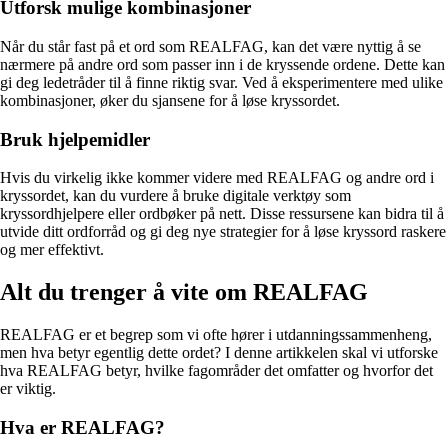
Utforsk mulige kombinasjoner
Når du står fast på et ord som REALFAG, kan det være nyttig å se
nærmere på andre ord som passer inn i de kryssende ordene. Dette kan
gi deg ledetråder til å finne riktig svar. Ved å eksperimentere med ulike
kombinasjoner, øker du sjansene for å løse kryssordet.
Bruk hjelpemidler
Hvis du virkelig ikke kommer videre med REALFAG og andre ord i
kryssordet, kan du vurdere å bruke digitale verktøy som
kryssordhjelpere eller ordbøker på nett. Disse ressursene kan bidra til å
utvide ditt ordforråd og gi deg nye strategier for å løse kryssord raskere
og mer effektivt.
Alt du trenger å vite om REALFAG
REALFAG er et begrep som vi ofte hører i utdanningssammenheng,
men hva betyr egentlig dette ordet? I denne artikkelen skal vi utforske
hva REALFAG betyr, hvilke fagområder det omfatter og hvorfor det
er viktig.
Hva er REALFAG?