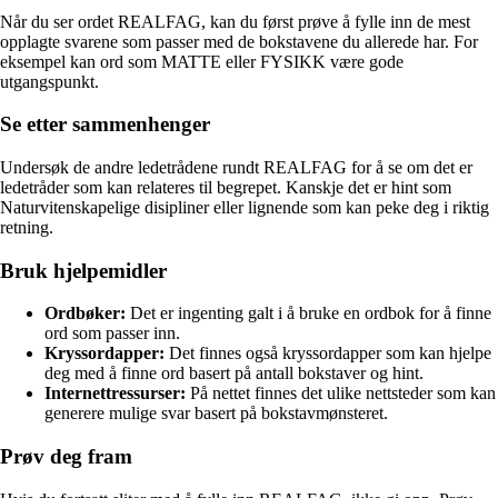
Når du ser ordet REALFAG, kan du først prøve å fylle inn de mest
opplagte svarene som passer med de bokstavene du allerede har. For
eksempel kan ord som MATTE eller FYSIKK være gode
utgangspunkt.
Se etter sammenhenger
Undersøk de andre ledetrådene rundt REALFAG for å se om det er
ledetråder som kan relateres til begrepet. Kanskje det er hint som
Naturvitenskapelige disipliner eller lignende som kan peke deg i riktig
retning.
Bruk hjelpemidler
Ordbøker:
Det er ingenting galt i å bruke en ordbok for å finne
ord som passer inn.
Kryssordapper:
Det finnes også kryssordapper som kan hjelpe
deg med å finne ord basert på antall bokstaver og hint.
Internettressurser:
På nettet finnes det ulike nettsteder som kan
generere mulige svar basert på bokstavmønsteret.
Prøv deg fram