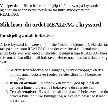
Vi håper denne listen har vært til hjelp i å finne svar på kryssordet ditt
og at du nå har en bedre forståelse for ulike synonymer for
REALFAG.
Slik løser du ordet REALFAG i kryssord
Forskjellig antall bokstaver
Å løse kryssord kan være en fin måte å utfordre hjernen på. Når du står
fast på et ord som REALFAG, kan det være lurt å ta i betraktning
antall bokstaver som ordet inneholder. Heldigvis kan REALFAG løses
selv om det har ulikt antall bokstaver. Her er noen tips for å finne riktig
svar:
Se etter ledetråder:
Noen ganger gir kryssord-oppgaven deg
hint om antall bokstaver i ordet. Se etter disse for å begrense
mulighetene.
Bruk en ordbok:
En ordbok kan være til god hjelp når du
trenger å finne ord basert på bokstavene du allerede har.
Test alternativer:
Hvis du er usikker på antall bokstaver, kan du
prøve å fylle inn ulike løsninger og se hva som passer best med
kryssordet.