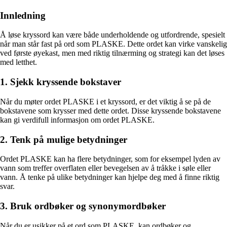
Innledning
Å løse kryssord kan være både underholdende og utfordrende, spesielt
når man står fast på ord som PLASKE. Dette ordet kan virke vanskelig
ved første øyekast, men med riktig tilnærming og strategi kan det løses
med letthet.
1. Sjekk kryssende bokstaver
Når du møter ordet PLASKE i et kryssord, er det viktig å se på de
bokstavene som krysser med dette ordet. Disse kryssende bokstavene
kan gi verdifull informasjon om ordet PLASKE.
2. Tenk på mulige betydninger
Ordet PLASKE kan ha flere betydninger, som for eksempel lyden av
vann som treffer overflaten eller bevegelsen av å tråkke i søle eller
vann. Å tenke på ulike betydninger kan hjelpe deg med å finne riktig
svar.
3. Bruk ordbøker og synonymordbøker
Når du er usikker på et ord som PLASKE, kan ordbøker og