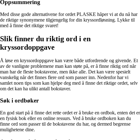
Oppsummering
Med disse gode alternativene for ordet PLASKE håper vi at du nå har
de riktige synonymene tilgjengelig for din kryssordløsning. Lykke til
med å finne det riktige svaret!
Slik finner du riktig ord i en
kryssordoppgave
Å løse en kryssordoppgave kan være både utfordrende og givende. Et
av de vanligste problemene man kan støte på, er å finne riktig ord når
man har de fleste bokstavene, men ikke alle. Det kan være spesielt
vanskelig når det finnes flere ord som passer inn. Nedenfor har vi
samlet noen tips som kan hjelpe deg med å finne det riktige ordet, selv
om det kan ha ulikt antall bokstaver.
Søk i ordbøker
En god start på å finne det rette ordet er å bruke en ordbok, enten det er
en fysisk bok eller en online ressurs. Ved å bruke ordboken kan du
finne ord som passer til de bokstavene du har, og dermed begrense
mulighetene dine.