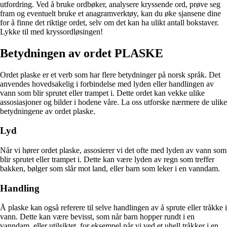
utfordring. Ved å bruke ordbøker, analysere kryssende ord, prøve seg
fram og eventuelt bruke et anagramverktøy, kan du øke sjansene dine
for å finne det riktige ordet, selv om det kan ha ulikt antall bokstaver.
Lykke til med kryssordløsingen!
Betydningen av ordet PLASKE
Ordet plaske er et verb som har flere betydninger på norsk språk. Det
anvendes hovedsakelig i forbindelse med lyden eller handlingen av
vann som blir sprutet eller trampet i. Dette ordet kan vekke ulike
assosiasjoner og bilder i hodene våre. La oss utforske nærmere de ulike
betydningene av ordet plaske.
Lyd
Når vi hører ordet plaske, assosierer vi det ofte med lyden av vann som
blir sprutet eller trampet i. Dette kan være lyden av regn som treffer
bakken, bølger som slår mot land, eller barn som leker i en vanndam.
Handling
Å plaske kan også referere til selve handlingen av å sprute eller tråkke i
vann. Dette kan være bevisst, som når barn hopper rundt i en
vanndam, eller utilsiktet, for eksempel når vi ved et uhell tråkker i en