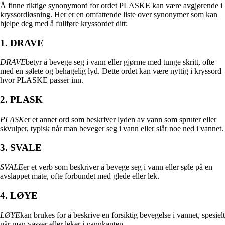
Å finne riktige synonymord for ordet PLASKE kan være avgjørende i
kryssordløsning. Her er en omfattende liste over synonymer som kan
hjelpe deg med å fullføre kryssordet ditt:
1. DRAVE
DRAVE
betyr å bevege seg i vann eller gjørme med tunge skritt, ofte
med en sølete og behagelig lyd. Dette ordet kan være nyttig i kryssord
hvor PLASKE passer inn.
2. PLASK
PLASK
er et annet ord som beskriver lyden av vann som spruter eller
skvulper, typisk når man beveger seg i vann eller slår noe ned i vannet.
3. SVALE
SVALE
er et verb som beskriver å bevege seg i vann eller søle på en
avslappet måte, ofte forbundet med glede eller lek.
4. LØYE
LØYE
kan brukes for å beskrive en forsiktig bevegelse i vannet, spesielt
når man vasser eller leker i vannkanten.