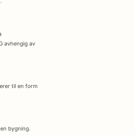
.
a
G avhengig av
rer til en form
 en bygning.