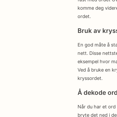
komme deg videre 
ordet.
Bruk av krys
En god måte å star
nett. Disse nettst
eksempel hvor man
Ved å bruke en kr
kryssordet.
Å dekode o
Når du har et ord
bryte det ned i d