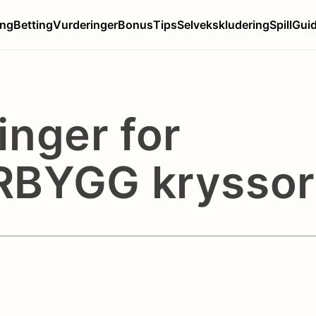
ing
Betting
Vurderinger
Bonus
Tips
Selvekskludering
Spill
Guid
inger for
BYGG krysso