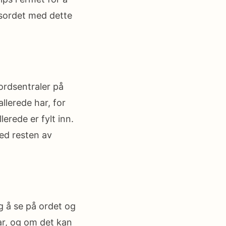
ssordet med dette
sordsentraler på
llerede har, for
rede er fylt inn.
ed resten av
g å se på ordet og
ar, og om det kan