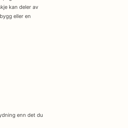
kje kan deler av
 bygg eller en
ydning enn det du