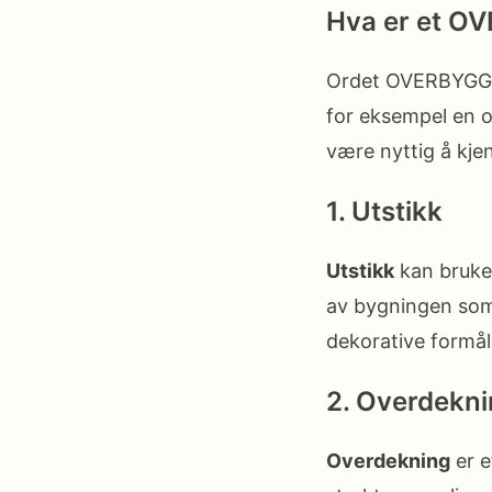
Hva er et O
Ordet OVERBYGG re
for eksempel en o
være nyttig å kje
1. Utstikk
Utstikk
kan brukes
av bygningen som s
dekorative formål
2. Overdekn
Overdekning
er e