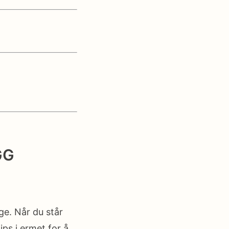
GG
e. Når du står
ps i ermet for å