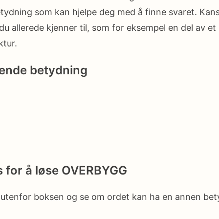
etydning som kan hjelpe deg med å finne svaret. Kans
du allerede kjenner til, som for eksempel en del av et
ktur.
nende betydning
g
ps for å løse OVERBYGG
 utenfor boksen og se om ordet kan ha en annen bet