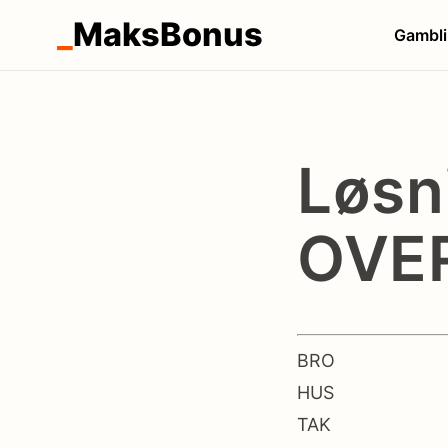
_
MaksBonus
Gambl
Løsn
OVER
BRO
HUS
TAK