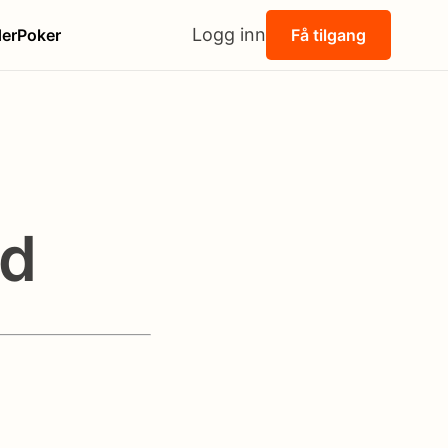
Logg inn
er
Poker
Få tilgang
rd