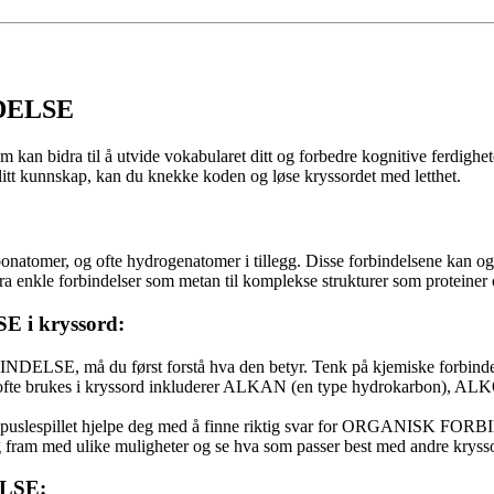
NDELSE
om kan bidra til å utvide vokabularet ditt og forbedre kognitive fe
 litt kunnskap, kan du knekke koden og løse kryssordet med letthet.
onatomer, og ofte hydrogenatomer i tillegg. Disse forbindelsene kan ogs
 fra enkle forbindelser som metan til komplekse strukturer som protein
E i kryssord:
LSE, må du først forstå hva den betyr. Tenk på kjemiske forbindel
 ofte brukes i kryssord inkluderer ALKAN (en type hydrokarbon), A
 puslespillet hjelpe deg med å finne riktig svar for ORGANISK FOR
g fram med ulike muligheter og se hva som passer best med andre kryss
ELSE: