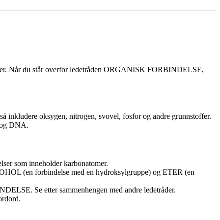
rdigheter. Når du står overfor ledetråden ORGANISK FORBINDELSE,
å inkludere oksygen, nitrogen, svovel, fosfor og andre grunnstoffer.
er og DNA.
ser som inneholder karbonatomer.
LKOHOL (en forbindelse med en hydroksylgruppe) og ETER (en
BINDELSE. Se etter sammenhengen med andre ledetråder.
ordord.