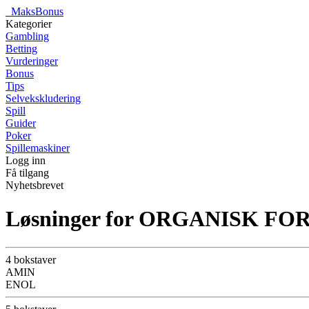
_
MaksBonus
Kategorier
Gambling
Betting
Vurderinger
Bonus
Tips
Selvekskludering
Spill
Guider
Poker
Spillemaskiner
Logg inn
Få tilgang
Nyhetsbrevet
Løsninger for ORGANISK FO
4 bokstaver
AMIN
ENOL