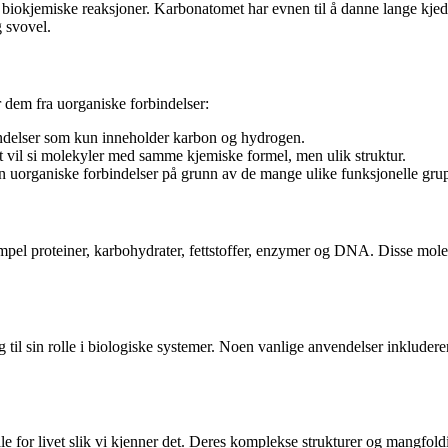
 biokjemiske reaksjoner. Karbonatomet har evnen til å danne lange kje
 svovel.
r dem fra uorganiske forbindelser:
indelser som kun inneholder karbon og hydrogen.
t vil si molekyler med samme kjemiske formel, men ulik struktur.
enn uorganiske forbindelser på grunn av de mange ulike funksjonelle g
mpel proteiner, karbohydrater, fettstoffer, enzymer og DNA. Disse mole
gg til sin rolle i biologiske systemer. Noen vanlige anvendelser inklude
le for livet slik vi kjenner det. Deres komplekse strukturer og mangfol