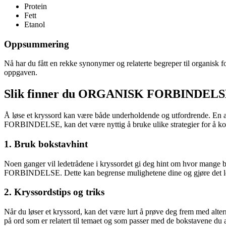
Protein
Fett
Etanol
Oppsummering
Nå har du fått en rekke synonymer og relaterte begreper til organisk f
oppgaven.
Slik finner du ORGANISK FORBINDELSE i
Å løse et kryssord kan være både underholdende og utfordrende. En a
FORBINDELSE, kan det være nyttig å bruke ulike strategier for å komme
1. Bruk bokstavhint
Noen ganger vil ledetrådene i kryssordet gi deg hint om hvor mange bo
FORBINDELSE. Dette kan begrense mulighetene dine og gjøre det lett
2. Kryssordstips og triks
Når du løser et kryssord, kan det være lurt å prøve deg frem med alt
på ord som er relatert til temaet og som passer med de bokstavene du a