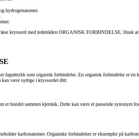
 og hydrogenatomer.
.
omer.
l å løse kryssord med ledetråden ORGANISK FORBINDELSE. Husk at praks
SE
der faguttrykk som organisk forbindelse. En organisk forbindelse er en
an være nyttige i kryssordet ditt:
r som er bundet sammen kjemisk. Dette kan være et passende synonym for 
eholder karbonatomer. Organiske forbindelser er eksempler på karbonforb