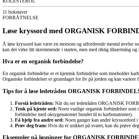
KOLESTEROL
11 bokstaver
FORRÅTNELSE
Løse kryssord med ORGANISK FORBI
Å løse kryssord kan være en morsom og utfordrende mental øvelse s
kan det virke litt skremmende i starten, men med riktig tilnærming og
Hva er en organisk forbindelse?
En organisk forbindelse er et kjemisk forbindelse som inneholder karb
Organiske forbindelser er grunnlaget for liv på jorden og kan variere
Tips for å løse ledetråden ORGANISK FORBINDELS
Forstå ledetråden:
Når du ser ledetråden ORGANISK FORBINDE
Tenk på kjente ord:
Noen vanlige organisk forbindelser som
forbindelse med oksygenatomer bundet til to karbonatomer).
Få hjelp fra andre ord:
Noen ganger kan andre kryssordord i
Prøv deg fram:
Hvis du er usikker på svaret, kan du prøve de
Eksempler på løsninger for ORGANISK FORBIND