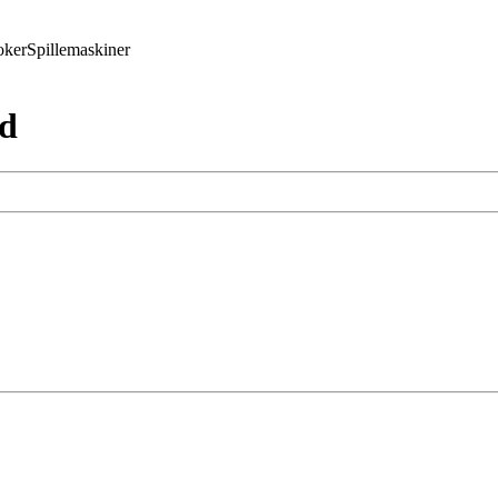
oker
Spillemaskiner
rd