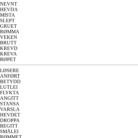
NEVNT
HEVDA
MISTA
SLEPT
GRUET
RØMMA
VEKEN
BRUTT
KREVD
KREVA
RØPET
LØSERE
ANFØRT
BETYDD
LUTLEI
FLYKTA
ANGITT
STANSA
VARSLA
HEVDET
DROPPA
BEGITT
SMÅLEI
RØMMET