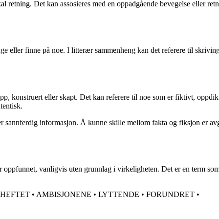
ikal retning. Det kan assosieres med en oppadgående bevegelse eller ret
e eller finne på noe. I litterær sammenheng kan det referere til skriving
, konstruert eller skapt. Det kan referere til noe som er fiktivt, oppdik
tentisk.
r sannferdig informasjon. Å kunne skille mellom fakta og fiksjon er avgj
ller oppfunnet, vanligvis uten grunnlag i virkeligheten. Det er en term s
HEFTET
•
AMBISJONENE
•
LYTTENDE
•
FORUNDRET
•