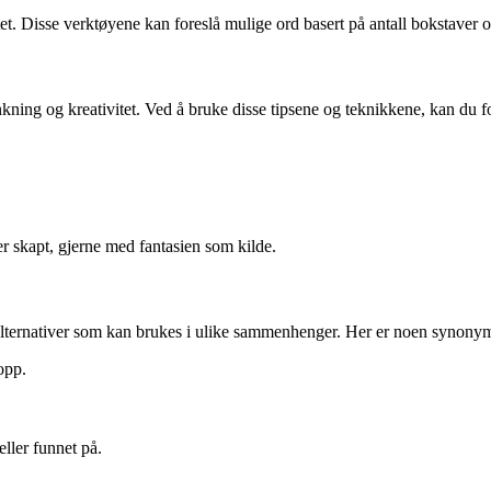
tet. Disse verktøyene kan foreslå mulige ord basert på antall bokstaver o
g og kreativitet. Ved å bruke disse tipsene og teknikkene, kan du forb
er skapt, gjerne med fantasien som kilde.
e alternativer som kan brukes i ulike sammenhenger. Her er noen synony
opp.
eller funnet på.