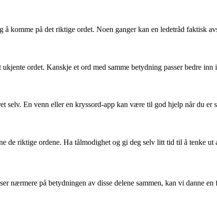
g å komme på det riktige ordet. Noen ganger kan en ledetråd faktisk avs
det ukjente ordet. Kanskje et ord med samme betydning passer bedre inn i
ret selv. En venn eller en kryssord-app kan være til god hjelp når du er 
ne de riktige ordene. Ha tålmodighet og gi deg selv litt tid til å tenke ut
 ser nærmere på betydningen av disse delene sammen, kan vi danne en fo