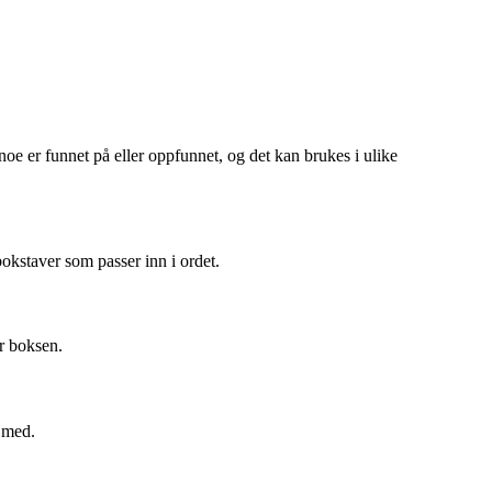
er funnet på eller oppfunnet, og det kan brukes i ulike
kstaver som passer inn i ordet.
r boksen.
 med.