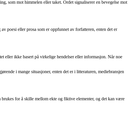
ning, som mot himmelen eller taket. Ordet signaliserer en bevegelse mot
 av poesi eller prosa som er oppfunnet av forfatteren, enten det er
tet eller ikke basert på virkelige hendelser eller informasjon. Når noe
ørende i mange situasjoner, enten det er i litteraturen, mediebransjen
om brukes for å skille mellom ekte og fiktive elementer, og det kan være