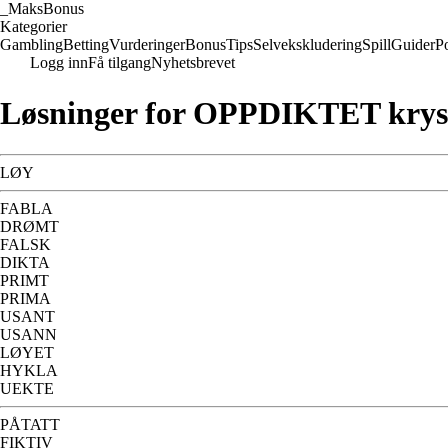
_
MaksBonus
Kategorier
Gambling
Betting
Vurderinger
Bonus
Tips
Selvekskludering
Spill
Guider
P
Logg inn
Få tilgang
Nyhetsbrevet
Løsninger for OPPDIKTET krys
LØY
FABLA
DRØMT
FALSK
DIKTA
PRIMT
PRIMA
USANT
USANN
LØYET
HYKLA
UEKTE
PÅTATT
FIKTIV