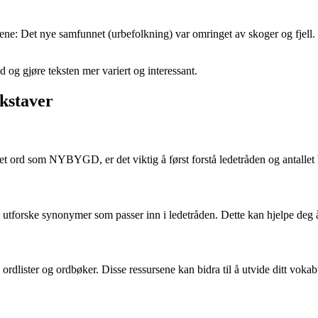
ne: Det nye samfunnet (urbefolkning) var omringet av skoger og fjell. D
 og gjøre teksten mer variert og interessant.
okstaver
et ord som NYBYGD, er det viktig å først forstå ledetråden og antallet 
å utforske synonymer som passer inn i ledetråden. Dette kan hjelpe deg å 
 ordlister og ordbøker. Disse ressursene kan bidra til å utvide ditt vokab