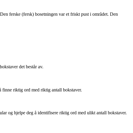
en ferske (fersk) bosetningen var et friskt pust i området. Den
bokstaver det består av.
finne riktig ord med riktig antall bokstaver.
ular og hjelpe deg å identifisere riktig ord med ulikt antall bokstaver.