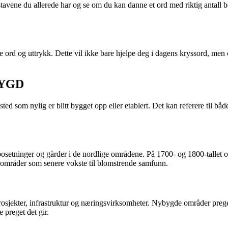
tavene du allerede har og se om du kan danne et ord med riktig antall b
e ord og uttrykk. Dette vil ikke bare hjelpe deg i dagens kryssord, men 
BYGD
ted som nylig er blitt bygget opp eller etablert. Det kan referere til bå
bosetninger og gårder i de nordlige områdene. På 1700- og 1800-tallet
e områder som senere vokste til blomstrende samfunn.
prosjekter, infrastruktur og næringsvirksomheter. Nybygde områder preg
 preget det gir.