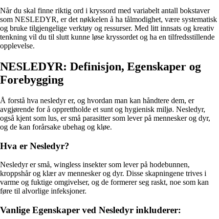
Når du skal finne riktig ord i kryssord med variabelt antall bokstaver
som NESLEDYR, er det nøkkelen å ha tålmodighet, være systematisk
og bruke tilgjengelige verktøy og ressurser. Med litt innsats og kreativ
tenkning vil du til slutt kunne løse kryssordet og ha en tilfredsstillende
opplevelse.
NESLEDYR: Definisjon, Egenskaper og
Forebygging
Å forstå hva nesledyr er, og hvordan man kan håndtere dem, er
avgjørende for å opprettholde et sunt og hygienisk miljø. Nesledyr,
også kjent som lus, er små parasitter som lever på mennesker og dyr,
og de kan forårsake ubehag og kløe.
Hva er Nesledyr?
Nesledyr er små, wingless insekter som lever på hodebunnen,
kroppshår og klær av mennesker og dyr. Disse skapningene trives i
varme og fuktige omgivelser, og de formerer seg raskt, noe som kan
føre til alvorlige infeksjoner.
Vanlige Egenskaper ved Nesledyr inkluderer: