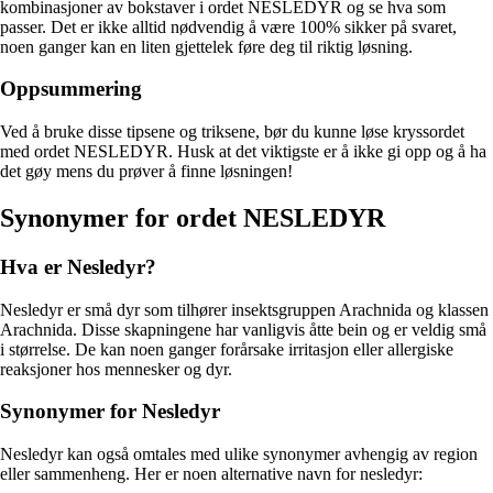
kombinasjoner av bokstaver i ordet NESLEDYR og se hva som
passer. Det er ikke alltid nødvendig å være 100% sikker på svaret,
noen ganger kan en liten gjettelek føre deg til riktig løsning.
Oppsummering
Ved å bruke disse tipsene og triksene, bør du kunne løse kryssordet
med ordet NESLEDYR. Husk at det viktigste er å ikke gi opp og å ha
det gøy mens du prøver å finne løsningen!
Synonymer for ordet NESLEDYR
Hva er Nesledyr?
Nesledyr er små dyr som tilhører insektsgruppen Arachnida og klassen
Arachnida. Disse skapningene har vanligvis åtte bein og er veldig små
i størrelse. De kan noen ganger forårsake irritasjon eller allergiske
reaksjoner hos mennesker og dyr.
Synonymer for Nesledyr
Nesledyr kan også omtales med ulike synonymer avhengig av region
eller sammenheng. Her er noen alternative navn for nesledyr: