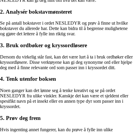
NESLEDYR kan gi deg hint om hva det kan være.
2. Analysér bokstavmønsteret
Se på antall bokstaver i ordet NESLEDYR og prøv å finne ut hvilke
bokstaver du allerede har. Dette kan bidra til å begrense mulighetene
og gjøre det lettere å fylle inn riktig svar.
3. Bruk ordbøker og kryssordløsere
Dersom du virkelig står fast, kan det være lurt å ta i bruk ordbøker eller
kryssordløsere. Disse verktøyene kan gi deg synonyme ord eller hjelpe
deg med å finne relevante ord som passer inn i kryssordet ditt.
4. Tenk utenfor boksen
Noen ganger kan det lønne seg å tenke kreativt og se på ordet
NESLEDYR fra ulike vinkler. Kanskje det kan være et sjeldent eller
spesifikt navn på et insekt eller en annen type dyr som passer inn i
kryssordet.
5. Prøv deg frem
Hvis ingenting annet fungerer, kan du prøve å fylle inn ulike