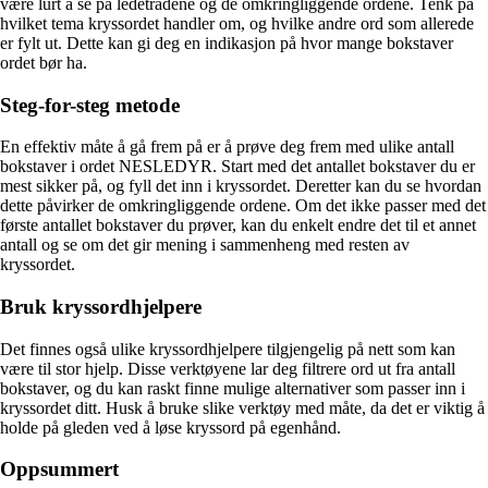
være lurt å se på ledetrådene og de omkringliggende ordene. Tenk på
hvilket tema kryssordet handler om, og hvilke andre ord som allerede
er fylt ut. Dette kan gi deg en indikasjon på hvor mange bokstaver
ordet bør ha.
Steg-for-steg metode
En effektiv måte å gå frem på er å prøve deg frem med ulike antall
bokstaver i ordet NESLEDYR. Start med det antallet bokstaver du er
mest sikker på, og fyll det inn i kryssordet. Deretter kan du se hvordan
dette påvirker de omkringliggende ordene. Om det ikke passer med det
første antallet bokstaver du prøver, kan du enkelt endre det til et annet
antall og se om det gir mening i sammenheng med resten av
kryssordet.
Bruk kryssordhjelpere
Det finnes også ulike kryssordhjelpere tilgjengelig på nett som kan
være til stor hjelp. Disse verktøyene lar deg filtrere ord ut fra antall
bokstaver, og du kan raskt finne mulige alternativer som passer inn i
kryssordet ditt. Husk å bruke slike verktøy med måte, da det er viktig å
holde på gleden ved å løse kryssord på egenhånd.
Oppsummert