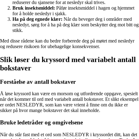
reduserer du sjansene for at nesledyr skal trives.
Bruk insektsmiddel:
Påfør insektsmiddel i hagen og hjemmet
for å holde nesledyr i sjakk.
Ha på deg egnede klær:
Når du beveger deg i områder med
nesledyr, sørg for å ha på deg klær som beskytter deg mot bitt og
stikk.
Med disse rådene kan du bedre forberede deg på møtet med nesledyr
og redusere risikoen for ubehagelige konsekvenser.
Slik løser du kryssord med variabelt antall
bokstaver
Forståelse av antall bokstaver
Å løse kryssord kan være en morsom og utfordrende oppgave, spesielt
når det kommer til ord med variabelt antall bokstaver. Et slikt eksempel
er ordet NESLEDYR, som kan være vrient å finne om du ikke er
sikker på hvor mange bokstaver det skal inneholde.
Bruke ledetråder og omgivelsene
Når du står fast med et ord som NESLEDYR i kryssordet ditt, kan det