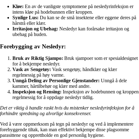
Kløe:
En av de vanligste symptomene på nesledyrinfeksjon er
intens kløe på hodebunnen eller kroppen.
Synlige Lus:
Du kan se de små insektene eller eggene deres på
hårstrå eller klær.
Irritasjon og Ubehag:
Nesledyr kan forårsake irritasjon og
ubehag på huden.
Forebygging av Nesledyr:
Bruk av Riktig Sjampo:
Bruk sjampoer som er spesialdesignet
for å bekjempe nesledyr.
Vask av Sengetøy:
Vask sengetøy, håndklær og klær
regelmessig på høy varme.
Unngå Deling av Personlige Gjenstander:
Unngå å dele
kammer, hårtilbehør og klær med andre.
Inspeksjon og Rensing:
Inspeksjon av hodebunnen og kroppen
regelmessig for å oppdage nesledyr tidlig.
Det er viktig å handle raskt hvis du mistenker nesledyrinfeksjon for å
forhindre spredning og alvorlige konsekvenser.
Ved å være oppmerksom på tegn på nesledyr og ved å implementere
forebyggende tiltak, kan man effektivt bekjempe disse plagsomme
parasittene og opprettholde en god personlig hygiene.