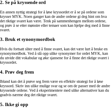
2. Se på kryssende ord
En annen nyttig strategi for å løse kryssordet er å se på ordene som
krysser MYK. Noen ganger kan de andre ordene gi deg hint om hva
det riktige svaret kan være. Tenk på sammenhengen mellom ordene,
og prøv å se etter mønstre eller temaer som kan hjelpe deg med å finne
svaret.
3. Bruk et synonymordbok
Hvis du fortsatt sliter med å finne svaret, kan det være lurt å bruke en
synonymordbok. Ved å slå opp ulike synonymer for ordet MYK, kan
du utvide ditt vokabular og øke sjansene for å finne det riktige svaret i
kryssordet.
4. Prøv deg frem
Ibland kan det å prøve seg frem være en effektiv strategi for å løse
kryssord. Skriv inn ulike mulige svar og se om de passer med de andre
kryssende ordene. Ved å eksperimentere med ulike alternativer kan du
gradvis nærme deg det riktige svaret.
5. Ikke gi opp