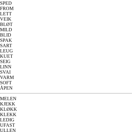
SPED
FROM
LETT
VEIK
BLØT
MILD
BLID
SPAK
SART
LEUG
KUET
SEIG
LINN
SVAI
VARM
SOFT
ÅPEN
MELEN
KJEKK
KLØKK
KLEKK
LEDIG
UFAST
ULLEN