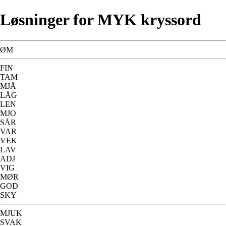
Løsninger for MYK kryssord
ØM
FIN
TAM
MJÅ
LÅG
LEN
MJO
SÅR
VAR
VEK
LAV
ADJ
VIG
MØR
GOD
SKY
MJUK
SVAK