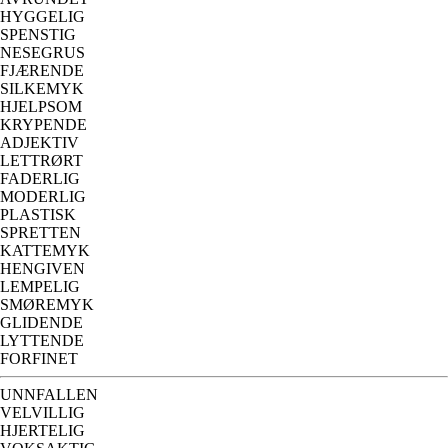
HYGGELIG
SPENSTIG
NESEGRUS
FJÆRENDE
SILKEMYK
HJELPSOM
KRYPENDE
ADJEKTIV
LETTRØRT
FADERLIG
MODERLIG
PLASTISK
SPRETTEN
KATTEMYK
HENGIVEN
LEMPELIG
SMØREMYK
GLIDENDE
LYTTENDE
FORFINET
UNNFALLEN
VELVILLIG
HJERTELIG