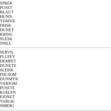
SPREK
PUSET
BLAUT
HUNN-
YDMYK
FRISK
DUNET
KRING
SLESK
SNILL
SERVIL
FLUFFY
DEMPET
DUNETE
SLEISK
FØLSOM
DUNMYK
VARSOM
PUSETE
KJÆLEN
FJONET
VARLIG
SMIDIG