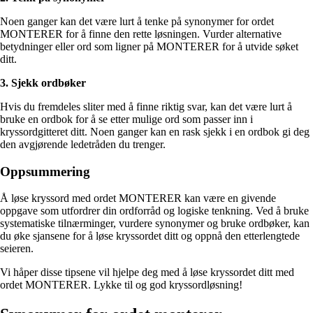
Noen ganger kan det være lurt å tenke på synonymer for ordet
MONTERER for å finne den rette løsningen. Vurder alternative
betydninger eller ord som ligner på MONTERER for å utvide søket
ditt.
3. Sjekk ordbøker
Hvis du fremdeles sliter med å finne riktig svar, kan det være lurt å
bruke en ordbok for å se etter mulige ord som passer inn i
kryssordgitteret ditt. Noen ganger kan en rask sjekk i en ordbok gi deg
den avgjørende ledetråden du trenger.
Oppsummering
Å løse kryssord med ordet MONTERER kan være en givende
oppgave som utfordrer din ordforråd og logiske tenkning. Ved å bruke
systematiske tilnærminger, vurdere synonymer og bruke ordbøker, kan
du øke sjansene for å løse kryssordet ditt og oppnå den etterlengtede
seieren.
Vi håper disse tipsene vil hjelpe deg med å løse kryssordet ditt med
ordet MONTERER. Lykke til og god kryssordløsning!