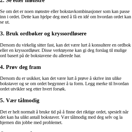
2. Se etter mønstre
Se om det er noen mønstre eller bokstavkombinasjoner som kan passe
inn i ordet. Dette kan hjelpe deg med å få en idé om hvordan ordet kan
se ut.
3. Bruk ordbøker og kryssordløsere
Dersom du virkelig sitter fast, kan det være lurt å konsultere en ordbok
eller en kryssordløser. Disse verktøyene kan gi deg forslag til mulige
ord basert på de bokstavene du allerede har.
4. Prøv deg fram
Dersom du er usikker, kan det være lurt å prøve å skrive inn ulike
bokstaver og se om ordet begynner å ta form. Legg merke til hvordan
ordet utvikler seg etter hvert forsøk.
5. Vær tålmodig
Det er helt normalt å bruke tid på å finne det riktige ordet, spesielt når
det kan ha ulikt antall bokstaver. Vær tålmodig med deg selv og la
hjernen din jobbe med problemet.