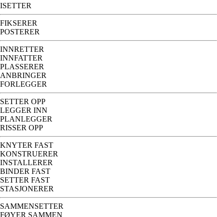
ISETTER
FIKSERER
POSTERER
INNRETTER
INNFATTER
PLASSERER
ANBRINGER
FORLEGGER
SETTER OPP
LEGGER INN
PLANLEGGER
RISSER OPP
KNYTER FAST
KONSTRUERER
INSTALLERER
BINDER FAST
SETTER FAST
STASJONERER
SAMMENSETTER
FØYER SAMMEN