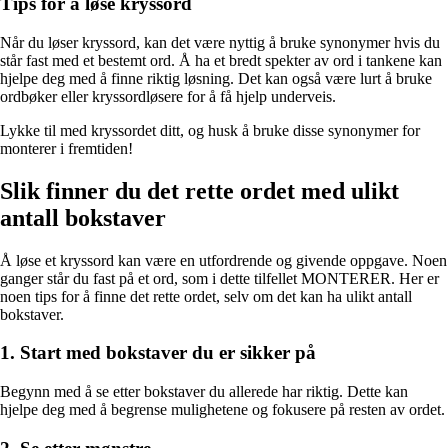
Tips for å løse kryssord
Når du løser kryssord, kan det være nyttig å bruke synonymer hvis du
står fast med et bestemt ord. Å ha et bredt spekter av ord i tankene kan
hjelpe deg med å finne riktig løsning. Det kan også være lurt å bruke
ordbøker eller kryssordløsere for å få hjelp underveis.
Lykke til med kryssordet ditt, og husk å bruke disse synonymer for
monterer i fremtiden!
Slik finner du det rette ordet med ulikt
antall bokstaver
Å løse et kryssord kan være en utfordrende og givende oppgave. Noen
ganger står du fast på et ord, som i dette tilfellet MONTERER. Her er
noen tips for å finne det rette ordet, selv om det kan ha ulikt antall
bokstaver.
1. Start med bokstaver du er sikker på
Begynn med å se etter bokstaver du allerede har riktig. Dette kan
hjelpe deg med å begrense mulighetene og fokusere på resten av ordet.