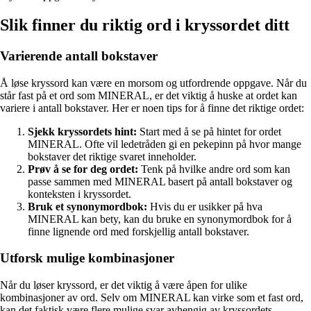
Slik finner du riktig ord i kryssordet ditt
Varierende antall bokstaver
Å løse kryssord kan være en morsom og utfordrende oppgave. Når du
står fast på et ord som MINERAL, er det viktig å huske at ordet kan
variere i antall bokstaver. Her er noen tips for å finne det riktige ordet:
Sjekk kryssordets hint:
Start med å se på hintet for ordet
MINERAL. Ofte vil ledetråden gi en pekepinn på hvor mange
bokstaver det riktige svaret inneholder.
Prøv å se for deg ordet:
Tenk på hvilke andre ord som kan
passe sammen med MINERAL basert på antall bokstaver og
konteksten i kryssordet.
Bruk et synonymordbok:
Hvis du er usikker på hva
MINERAL kan bety, kan du bruke en synonymordbok for å
finne lignende ord med forskjellig antall bokstaver.
Utforsk mulige kombinasjoner
Når du løser kryssord, er det viktig å være åpen for ulike
kombinasjoner av ord. Selv om MINERAL kan virke som et fast ord,
kan det faktisk være flere mulige svar avhengig av kryssordets