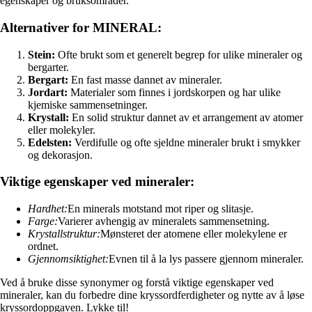
egenskaper og bruksområder.
Alternativer for MINERAL:
Stein:
Ofte brukt som et generelt begrep for ulike mineraler og
bergarter.
Bergart:
En fast masse dannet av mineraler.
Jordart:
Materialer som finnes i jordskorpen og har ulike
kjemiske sammensetninger.
Krystall:
En solid struktur dannet av et arrangement av atomer
eller molekyler.
Edelsten:
Verdifulle og ofte sjeldne mineraler brukt i smykker
og dekorasjon.
Viktige egenskaper ved mineraler:
Hardhet:
En minerals motstand mot riper og slitasje.
Farge:
Varierer avhengig av mineralets sammensetning.
Krystallstruktur:
Mønsteret der atomene eller molekylene er
ordnet.
Gjennomsiktighet:
Evnen til å la lys passere gjennom mineraler.
Ved å bruke disse synonymer og forstå viktige egenskaper ved
mineraler, kan du forbedre dine kryssordferdigheter og nytte av å løse
kryssordoppgaven. Lykke til!