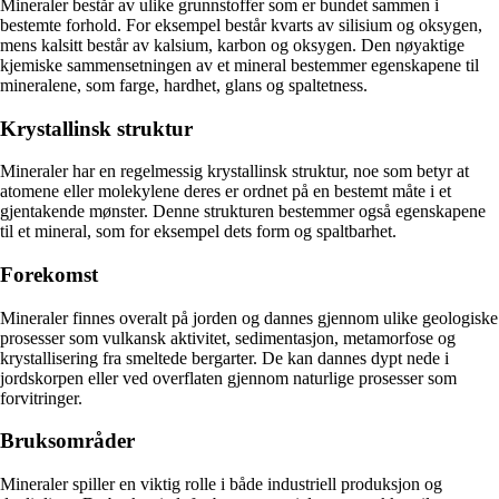
Mineraler består av ulike grunnstoffer som er bundet sammen i
bestemte forhold. For eksempel består kvarts av silisium og oksygen,
mens kalsitt består av kalsium, karbon og oksygen. Den nøyaktige
kjemiske sammensetningen av et mineral bestemmer egenskapene til
mineralene, som farge, hardhet, glans og spaltetness.
Krystallinsk struktur
Mineraler har en regelmessig krystallinsk struktur, noe som betyr at
atomene eller molekylene deres er ordnet på en bestemt måte i et
gjentakende mønster. Denne strukturen bestemmer også egenskapene
til et mineral, som for eksempel dets form og spaltbarhet.
Forekomst
Mineraler finnes overalt på jorden og dannes gjennom ulike geologiske
prosesser som vulkansk aktivitet, sedimentasjon, metamorfose og
krystallisering fra smeltede bergarter. De kan dannes dypt nede i
jordskorpen eller ved overflaten gjennom naturlige prosesser som
forvitringer.
Bruksområder
Mineraler spiller en viktig rolle i både industriell produksjon og