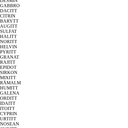
DESMIN
GABBRO
DACITT
CITRIN
BARYTT
AUGITT
SULFAT
HALITT
NORITT
HELVIN
PYRITT
GRANAT
RAJITT
EPIDOT
SIRKON
MIXITT
RÅMALM
HUMITT
GALENA
ORDITT
IDAITT
ITOITT
CYPRIN
URTITT
NOSEAN