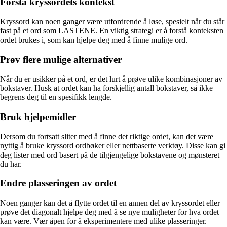
Forstå kryssordets kontekst
Kryssord kan noen ganger være utfordrende å løse, spesielt når du står
fast på et ord som LASTENE. En viktig strategi er å forstå konteksten
ordet brukes i, som kan hjelpe deg med å finne mulige ord.
Prøv flere mulige alternativer
Når du er usikker på et ord, er det lurt å prøve ulike kombinasjoner av
bokstaver. Husk at ordet kan ha forskjellig antall bokstaver, så ikke
begrens deg til en spesifikk lengde.
Bruk hjelpemidler
Dersom du fortsatt sliter med å finne det riktige ordet, kan det være
nyttig å bruke kryssord ordbøker eller nettbaserte verktøy. Disse kan gi
deg lister med ord basert på de tilgjengelige bokstavene og mønsteret
du har.
Endre plasseringen av ordet
Noen ganger kan det å flytte ordet til en annen del av kryssordet eller
prøve det diagonalt hjelpe deg med å se nye muligheter for hva ordet
kan være. Vær åpen for å eksperimentere med ulike plasseringer.