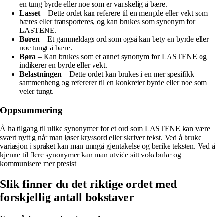
en tung byrde eller noe som er vanskelig å bære.
Lasset
– Dette ordet kan referere til en mengde eller vekt som
bæres eller transporteres, og kan brukes som synonym for
LASTENE.
Børen
– Et gammeldags ord som også kan bety en byrde eller
noe tungt å bære.
Børa
– Kan brukes som et annet synonym for LASTENE og
indikerer en byrde eller vekt.
Belastningen
– Dette ordet kan brukes i en mer spesifikk
sammenheng og refererer til en konkreter byrde eller noe som
veier tungt.
Oppsummering
Å ha tilgang til ulike synonymer for et ord som LASTENE kan være
svært nyttig når man løser kryssord eller skriver tekst. Ved å bruke
variasjon i språket kan man unngå gjentakelse og berike teksten. Ved å
kjenne til flere synonymer kan man utvide sitt vokabular og
kommunisere mer presist.
Slik finner du det riktige ordet med
forskjellig antall bokstaver