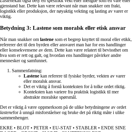
Lastene
kan også bety en spesifikk vekt eller mengde som en vare eller
gjenstand har. Dette kan være relevant når man snakker om frakt,
logistikk eller produksjon, der nøyaktig vekting og lasting av varer er
viktig.
Betydning 3: Lastene som moralsk eller etisk ansvar
Når man snakker om
lastene
som et begrep knyttet til moral eller etikk,
refererer det til den byrden eller ansvaret man har for ens handlinger
eller konsekvensene av dem. Dette kan være relatert til bevissthet om
hva som er rett og galt, og hvordan ens handlinger påvirker andre
mennesker og samfunnet.
Sammenfatning:
Lastene
kan referere til fysiske byrder, vekten av varer
eller moralsk ansvar.
Det er viktig å forstå konteksten for å tolke ordet riktig.
Konteksten kan variere fra praktisk logistikk til mer
abstrakte moralske spørsmål.
Det er viktig å være oppmerksom på de ulike betydningene av ordet
lastene
for å unngå misforståelser og bruke det på riktig måte i ulike
sammenhenger.
EKRE
•
BLOT
•
PETER
•
EU-STAT
•
STABLER
•
ENDE SINE