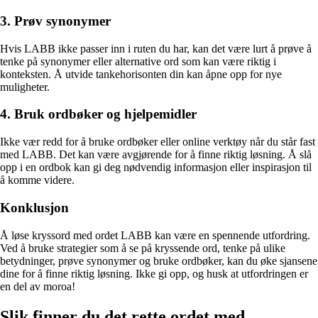
3. Prøv synonymer
Hvis LABB ikke passer inn i ruten du har, kan det være lurt å prøve å
tenke på synonymer eller alternative ord som kan være riktig i
konteksten. Å utvide tankehorisonten din kan åpne opp for nye
muligheter.
4. Bruk ordbøker og hjelpemidler
Ikke vær redd for å bruke ordbøker eller online verktøy når du står fast
med LABB. Det kan være avgjørende for å finne riktig løsning. Å slå
opp i en ordbok kan gi deg nødvendig informasjon eller inspirasjon til
å komme videre.
Konklusjon
Å løse kryssord med ordet LABB kan være en spennende utfordring.
Ved å bruke strategier som å se på kryssende ord, tenke på ulike
betydninger, prøve synonymer og bruke ordbøker, kan du øke sjansene
dine for å finne riktig løsning. Ikke gi opp, og husk at utfordringen er
en del av moroa!
Slik finner du det rette ordet med