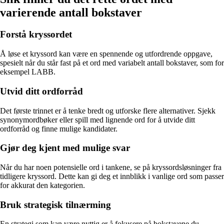
varierende antall bokstaver
Forstå kryssordet
Å løse et kryssord kan være en spennende og utfordrende oppgave,
spesielt når du står fast på et ord med variabelt antall bokstaver, som for
eksempel LABB.
Utvid ditt ordforråd
Det første trinnet er å tenke bredt og utforske flere alternativer. Sjekk
synonymordbøker eller spill med lignende ord for å utvide ditt
ordforråd og finne mulige kandidater.
Gjør deg kjent med mulige svar
Når du har noen potensielle ord i tankene, se på kryssordsløsninger fra
tidligere kryssord. Dette kan gi deg et innblikk i vanlige ord som passer
for akkurat den kategorien.
Bruk strategisk tilnærming
En strategi som kan være nyttig er å fokusere på bokstavene du