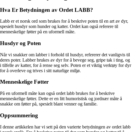
Hva Er Betydningen av Ordet LABB?
Labb er et norsk ord som brukes for å beskrive poten til en art av dyr,
spesielt husdyr som hunder og katter. Ordet kan også referere til
menneskelige føtter på en uformell måte.
Husdyr og Poten
Når vi snakker om labber i forhold til husdyr, refererer det vanligvis til
deres poter. Labber brukes av dyr for å bevege seg, gripe tak i ting, og
i tilfelle av katter, for å rense seg selv. Poten er et viktig verktøy for dyr
for å overleve og trives i sitt naturlige miljø.
Menneskelige Føtter
På en uformell måte kan også ordet labb brukes for å beskrive
menneskelige føtter. Dette er en litt humoristisk og jordnær måte å
snakke om føtter på, spesielt blant venner og familie.
Oppsummering
I denne artikkelen har vi sett på den varierte betydningen av ordet labb