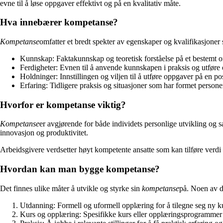
evne til å løse oppgaver effektivt og på en kvalitativ måte.
Hva innebærer kompetanse?
Kompetanse
omfatter et bredt spekter av egenskaper og kvalifikasjoner
Kunnskap: Faktakunnskap og teoretisk forståelse på et bestemt 
Ferdigheter: Evnen til å anvende kunnskapen i praksis og utføre
Holdninger: Innstillingen og viljen til å utføre oppgaver på en po
Erfaring: Tidligere praksis og situasjoner som har formet perso
Hvorfor er kompetanse viktig?
Kompetanse
er avgjørende for både individets personlige utvikling og s
innovasjon og produktivitet.
Arbeidsgivere verdsetter høyt kompetente ansatte som kan tilføre verdi 
Hvordan kan man bygge kompetanse?
Det finnes ulike måter å utvikle og styrke sin
kompetanse
på. Noen av d
Utdanning: Formell og uformell opplæring for å tilegne seg ny k
Kurs og opplæring: Spesifikke kurs eller opplæringsprogrammer 