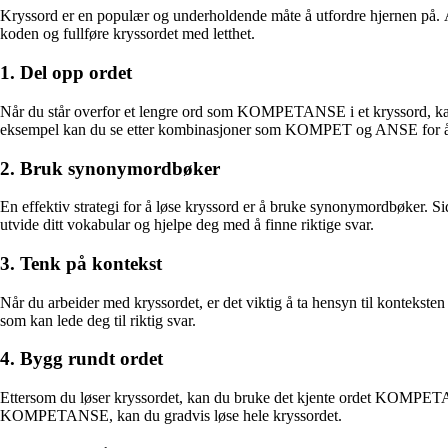
Kryssord er en populær og underholdende måte å utfordre hjernen på.
koden og fullføre kryssordet med letthet.
1. Del opp ordet
Når du står overfor et lengre ord som KOMPETANSE i et kryssord, kan det
eksempel kan du se etter kombinasjoner som KOMPET og ANSE for å f
2. Bruk synonymordbøker
En effektiv strategi for å løse kryssord er å bruke synonymordbøker. 
utvide ditt vokabular og hjelpe deg med å finne riktige svar.
3. Tenk på kontekst
Når du arbeider med kryssordet, er det viktig å ta hensyn til konteksten 
som kan lede deg til riktig svar.
4. Bygg rundt ordet
Ettersom du løser kryssordet, kan du bruke det kjente ordet KOMPETAN
KOMPETANSE, kan du gradvis løse hele kryssordet.