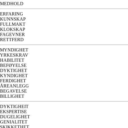
MEDHOLD
ERFARING
KUNNSKAP
FULLMAKT
KLOKSKAP
FAGEVNER
RETTFERD
MYNDIGHET
YRKESKRAV
HABILITET
BEFØYELSE
DYKTIGHET
KYNDIGHET
FERDIGHET
ÅREANLEGG
BEGAVELSE
BILLIGHET
DYKTIGHEIT
EKSPERTISE
DUGELIGHET
GENIALITET
SKIKKETHET