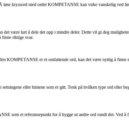
 Å løse kryssord med ordet KOMPETANSE kan virke vanskelig ved først
 være lurt å dele det opp i mindre deler. Dette vil gi deg muligheten ti
inne riktige svar.
Siden KOMPETANSE er et omfattende ord, kan det være nyttig å finne syn
i setningene eller hintene som er gitt. Tenk på hvilken type ord eller be
SE som et referansepunkt for å bygge ut andre ord rundt det. Ved å f