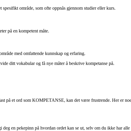
t spesifikt område, som ofte oppnås gjennom studier eller kurs.
iteter på en kompetent måte.
 fagområde med omfattende kunnskap og erfaring.
tvide ditt vokabular og få nye måter å beskrive kompetanse på.
fast på et ord som KOMPETANSE, kan det være frustrende. Her er noen t
 gi deg en pekepinn på hvordan ordet kan se ut, selv om du ikke har alle