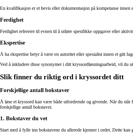
En kvalifikasjon er et bevis eller dokumentasjon på kompetanse innen e
Ferdighet
Ferdighet refererer til evnen til å utføre spesifikke oppgaver eller aktiv
Ekspertise
Å ha ekspertise betyr å være en autoritet eller spesialist innen et gitt
Ved å inkludere disse synonymer i ditt kryssordløsningsarbeid, vil du u
Slik finner du riktig ord i kryssordet ditt
Forskjellige antall bokstaver
Å løse et kryssord kan være både utfordrende og givende. Når du står 
forskjellige antall bokstaver.
1. Bokstaver du vet
Start med å fylle inn bokstavene du allerede kjenner i ordet. Dette kan