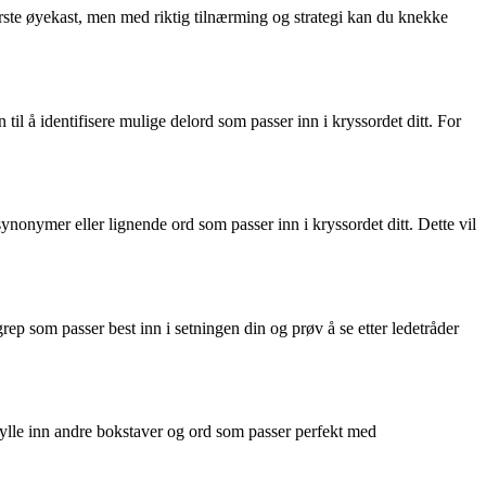
e øyekast, men med riktig tilnærming og strategi kan du knekke
l å identifisere mulige delord som passer inn i kryssordet ditt. For
onymer eller lignende ord som passer inn i kryssordet ditt. Dette vil
grep som passer best inn i setningen din og prøv å se etter ledetråder
ylle inn andre bokstaver og ord som passer perfekt med