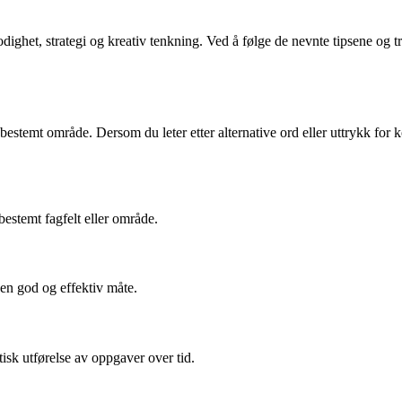
t, strategi og kreativ tenkning. Ved å følge de nevnte tipsene og tr
estemt område. Dersom du leter etter alternative ord eller uttrykk for 
estemt fagfelt eller område.
 en god og effektiv måte.
sk utførelse av oppgaver over tid.