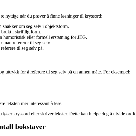
e nyttige når du prøver å finne løsninger til kryssord:
 snakker om seg selv i objektsform.
 brukt i skriftlig form.
 humoristisk eller formell erstatning for JEG.
 man refererer til seg selv.
eferere til seg selv på.
og uttrykk for å referere til seg selv på en annen måte. For eksempel:
re teksten mer interessant å lese.
øser kryssord eller skriver tekster. Dette kan hjelpe deg å utvide ordf
antall bokstaver