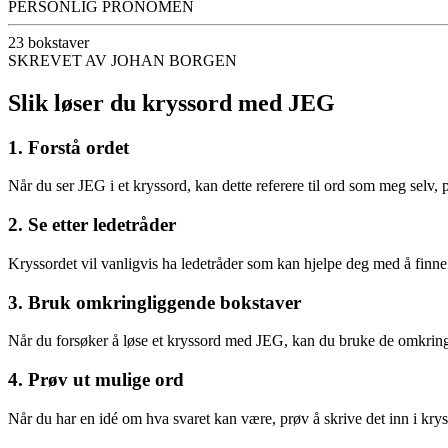
PERSONLIG PRONOMEN
23 bokstaver
SKREVET AV JOHAN BORGEN
Slik løser du kryssord med JEG
1. Forstå ordet
Når du ser JEG i et kryssord, kan dette referere til ord som meg selv, p
2. Se etter ledetråder
Kryssordet vil vanligvis ha ledetråder som kan hjelpe deg med å finne r
3. Bruk omkringliggende bokstaver
Når du forsøker å løse et kryssord med JEG, kan du bruke de omkringl
4. Prøv ut mulige ord
Når du har en idé om hva svaret kan være, prøv å skrive det inn i krysso