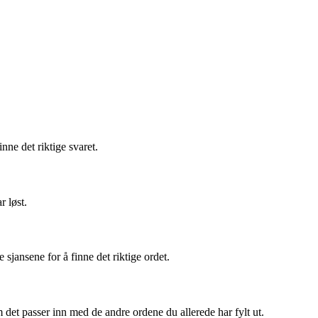
nne det riktige svaret.
r løst.
jansene for å finne det riktige ordet.
 det passer inn med de andre ordene du allerede har fylt ut.