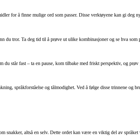
midler for å finne mulige ord som passer. Disse verktøyene kan gi deg 
u tror. Ta deg tid til å prøve ut ulike kombinasjoner og se hva som pas
 du står fast – ta en pause, kom tilbake med friskt perspektiv, og prøv 
ng, språkforståelse og tålmodighet. Ved å følge disse trinnene og bruk
m snakker, altså en selv. Dette ordet kan være en viktig del av språket