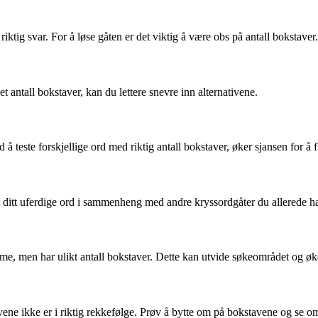
riktig svar. For å løse gåten er det viktig å være obs på antall bokstaver.
t antall bokstaver, kan du lettere snevre inn alternativene.
å teste forskjellige ord med riktig antall bokstaver, øker sjansen for å fi
t ditt uferdige ord i sammenheng med andre kryssordgåter du allerede ha
 men har ulikt antall bokstaver. Dette kan utvide søkeområdet og øke s
ene ikke er i riktig rekkefølge. Prøv å bytte om på bokstavene og se om