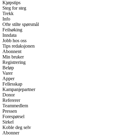
Kjøpstips
Steg for steg
Trekk
Info
Ofte stilte spørsmål
Feilsøking
Inndata
Jobb hos oss
Tips redaksjonen
Abonnent
Min bruker
Registrering
Beløp
Varer
Apper
Fellesskap
Kampanjepartner
Donor
Refererer
Teammedlem
Pressen
Forespørsel
Sirkel
Koble deg selv
Abonner