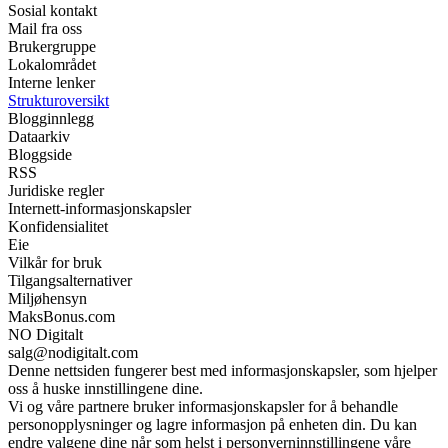
Sosial kontakt
Mail fra oss
Brukergruppe
Lokalområdet
Interne lenker
Strukturoversikt
Blogginnlegg
Dataarkiv
Bloggside
RSS
Juridiske regler
Internett-informasjonskapsler
Konfidensialitet
Eie
Vilkår for bruk
Tilgangsalternativer
Miljøhensyn
MaksBonus.com
NO Digitalt
salg@nodigitalt.com
Denne nettsiden fungerer best med informasjonskapsler, som hjelper
oss å huske innstillingene dine.
Vi og våre partnere bruker informasjonskapsler for å behandle
personopplysninger og lagre informasjon på enheten din. Du kan
endre valgene dine når som helst i personverninnstillingene våre