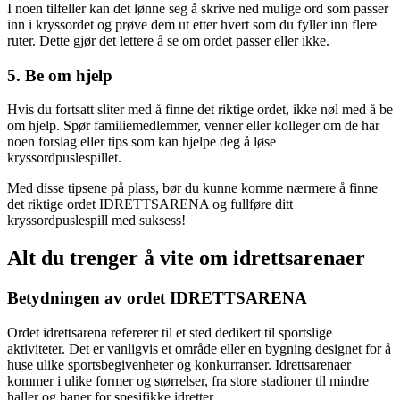
I noen tilfeller kan det lønne seg å skrive ned mulige ord som passer
inn i kryssordet og prøve dem ut etter hvert som du fyller inn flere
ruter. Dette gjør det lettere å se om ordet passer eller ikke.
5. Be om hjelp
Hvis du fortsatt sliter med å finne det riktige ordet, ikke nøl med å be
om hjelp. Spør familiemedlemmer, venner eller kolleger om de har
noen forslag eller tips som kan hjelpe deg å løse
kryssordpuslespillet.
Med disse tipsene på plass, bør du kunne komme nærmere å finne
det riktige ordet IDRETTSARENA og fullføre ditt
kryssordpuslespill med suksess!
Alt du trenger å vite om idrettsarenaer
Betydningen av ordet IDRETTSARENA
Ordet idrettsarena refererer til et sted dedikert til sportslige
aktiviteter. Det er vanligvis et område eller en bygning designet for å
huse ulike sportsbegivenheter og konkurranser. Idrettsarenaer
kommer i ulike former og størrelser, fra store stadioner til mindre
haller og baner for spesifikke idretter.