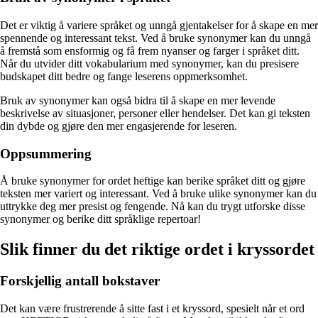
Det er viktig å variere språket og unngå gjentakelser for å skape en mer
spennende og interessant tekst. Ved å bruke synonymer kan du unngå
å fremstå som ensformig og få frem nyanser og farger i språket ditt.
Når du utvider ditt vokabularium med synonymer, kan du presisere
budskapet ditt bedre og fange leserens oppmerksomhet.
Bruk av synonymer kan også bidra til å skape en mer levende
beskrivelse av situasjoner, personer eller hendelser. Det kan gi teksten
din dybde og gjøre den mer engasjerende for leseren.
Oppsummering
Å bruke synonymer for ordet heftige kan berike språket ditt og gjøre
teksten mer variert og interessant. Ved å bruke ulike synonymer kan du
uttrykke deg mer presist og fengende. Nå kan du trygt utforske disse
synonymer og berike ditt språklige repertoar!
Slik finner du det riktige ordet i kryssordet
Forskjellig antall bokstaver
Det kan være frustrerende å sitte fast i et kryssord, spesielt når et ord