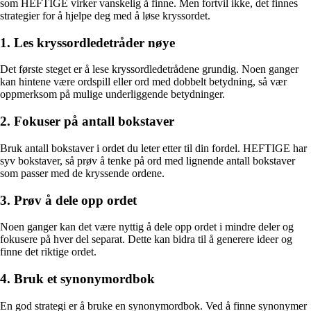
som HEFTIGE virker vanskelig å finne. Men fortvil ikke, det finnes
strategier for å hjelpe deg med å løse kryssordet.
1. Les kryssordledetråder nøye
Det første steget er å lese kryssordledetrådene grundig. Noen ganger
kan hintene være ordspill eller ord med dobbelt betydning, så vær
oppmerksom på mulige underliggende betydninger.
2. Fokuser på antall bokstaver
Bruk antall bokstaver i ordet du leter etter til din fordel. HEFTIGE har
syv bokstaver, så prøv å tenke på ord med lignende antall bokstaver
som passer med de kryssende ordene.
3. Prøv å dele opp ordet
Noen ganger kan det være nyttig å dele opp ordet i mindre deler og
fokusere på hver del separat. Dette kan bidra til å generere ideer og
finne det riktige ordet.
4. Bruk et synonymordbok
En god strategi er å bruke en synonymordbok. Ved å finne synonymer