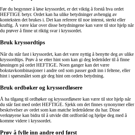
Før du begynner å løse kryssordet, er det viktig å forstå hva ordet
HEFTIGE betyr. Ordet kan ha ulike betydninger avhengig av
konteksten det brukes i. Det kan referere til noe intenst, sterkt eller
kraftig. Å være klar over disse betydningene kan være til stor hjelp når
du prøver å finne ut riktig svar i kryssordet.
Bruk kryssordtips
Når du står fast i kryssordet, kan det være nyttig å benytte deg av ulike
kryssordtips. Prøv å se etter hint som kan gi deg ledetråder til å finne
løsningen på ordet HEFTIGE. Noen ganger kan det være
bokstavkombinasjoner i andre ord som passer godt inn i feltene, eller
hint i spørsmålet som gir deg hint om ordets betydning.
Bruk ordbøker og kryssordløsere
Å ha tilgang til ordbøker og kryssordløsere kan være til stor hjelp når
du står fast med ordet HEFTIGE. Sjekk om det finnes synonymer eller
beskrivelser av ordet som kan matche ledetrådene du har. Disse
verktøyene kan bidra til å utvide ditt ordforråd og hjelpe deg med å
komme videre i kryssordet.
Prøv å fylle inn andre ord først