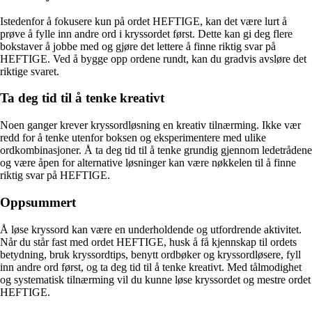
Istedenfor å fokusere kun på ordet HEFTIGE, kan det være lurt å
prøve å fylle inn andre ord i kryssordet først. Dette kan gi deg flere
bokstaver å jobbe med og gjøre det lettere å finne riktig svar på
HEFTIGE. Ved å bygge opp ordene rundt, kan du gradvis avsløre det
riktige svaret.
Ta deg tid til å tenke kreativt
Noen ganger krever kryssordløsning en kreativ tilnærming. Ikke vær
redd for å tenke utenfor boksen og eksperimentere med ulike
ordkombinasjoner. Å ta deg tid til å tenke grundig gjennom ledetrådene
og være åpen for alternative løsninger kan være nøkkelen til å finne
riktig svar på HEFTIGE.
Oppsummert
Å løse kryssord kan være en underholdende og utfordrende aktivitet.
Når du står fast med ordet HEFTIGE, husk å få kjennskap til ordets
betydning, bruk kryssordtips, benytt ordbøker og kryssordløsere, fyll
inn andre ord først, og ta deg tid til å tenke kreativt. Med tålmodighet
og systematisk tilnærming vil du kunne løse kryssordet og mestre ordet
HEFTIGE.