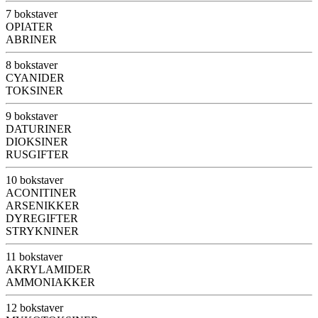
7 bokstaver
OPIATER
ABRINER
8 bokstaver
CYANIDER
TOKSINER
9 bokstaver
DATURINER
DIOKSINER
RUSGIFTER
10 bokstaver
ACONITINER
ARSENIKKER
DYREGIFTER
STRYKNINER
11 bokstaver
AKRYLAMIDER
AMMONIAKKER
12 bokstaver