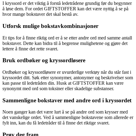
I kryssord er det viktig å forstå ledetrådene grundig før du begynner
å løse dem. For ordet GIFTSTOFFER kan det være nyttig å se på
hvor mange bokstaver det skal bestå av.
Utforsk mulige bokstavkombinasjoner
Et tips for å finne riktig ord er å se etter andre ord med samme antall
bokstaver. Dette kan bidra til å begrense mulighetene og gjøre det
lettere å finne det rette svaret.
Bruk ordbøker og kryssordløsere
Ordbøker og kryssordløsere er uvurderlige verktøy når du står fast i
kryssordet ditt. Søk etter synonymer, antonymer og beskrivelser som
kan passe til ledetråden din. Husk at GIFTSTOFFER kan være
synonymt med ord som toksiner eller skadelige substanser.
Sammenligne bokstaver med andre ord i kryssordet
Noen ganger kan det være lurt å se på andre ord som krysser med
det vanskelige ordet. Ved å sammenligne bokstavene som allerede er
fylt inn, kan du få ledetråder til å finne det riktige svaret.
Prøv deg fram