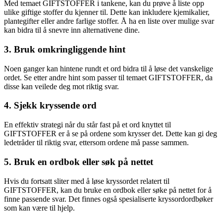
Med temaet GIFTSTOFFER i tankene, kan du prøve å liste opp
ulike giftige stoffer du kjenner til. Dette kan inkludere kjemikalier,
plantegifter eller andre farlige stoffer. Å ha en liste over mulige svar
kan bidra til å snevre inn alternativene dine.
3. Bruk omkringliggende hint
Noen ganger kan hintene rundt et ord bidra til å løse det vanskelige
ordet. Se etter andre hint som passer til temaet GIFTSTOFFER, da
disse kan veilede deg mot riktig svar.
4. Sjekk kryssende ord
En effektiv strategi når du står fast på et ord knyttet til
GIFTSTOFFER er å se på ordene som krysser det. Dette kan gi deg
ledetråder til riktig svar, ettersom ordene må passe sammen.
5. Bruk en ordbok eller søk på nettet
Hvis du fortsatt sliter med å løse kryssordet relatert til
GIFTSTOFFER, kan du bruke en ordbok eller søke på nettet for å
finne passende svar. Det finnes også spesialiserte kryssordordbøker
som kan være til hjelp.