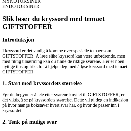
MYKOTOKSINER
ENDOTOKSINER
Slik løser du kryssord med temaet
GIFTSTOFFER
Introduksjon
I kryssord er det vanlig å komme over spesielle temaer som
GIFTSTOFFER. Å løse slike kryssord kan være utfordrende, men
med riktig tilnærming kan du finne de riktige svarene. Her er noen
nyttige tips og triks for å hjelpe deg med å løse kryssord med temaet
GIFTSTOFFER.
1. Start med kryssordets størrelse
Før du begynner å lete etter svarene knyttet til GIFTSTOFFER, er
det viktig å se på kryssordets størrelse. Dette vil gi deg en indikasjon
på hvor mange bokstaver hvert svar har, og hvor de passer inn i
kryssordet.
2. Tenk på mulige svar