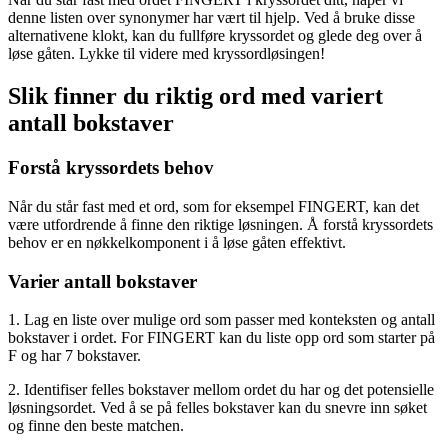
denne listen over synonymer har vært til hjelp. Ved å bruke disse
alternativene klokt, kan du fullføre kryssordet og glede deg over å
løse gåten. Lykke til videre med kryssordløsingen!
Slik finner du riktig ord med variert
antall bokstaver
Forstå kryssordets behov
Når du står fast med et ord, som for eksempel FINGERT, kan det
være utfordrende å finne den riktige løsningen. Å forstå kryssordets
behov er en nøkkelkomponent i å løse gåten effektivt.
Varier antall bokstaver
1. Lag en liste over mulige ord som passer med konteksten og antall
bokstaver i ordet. For FINGERT kan du liste opp ord som starter på
F og har 7 bokstaver.
2. Identifiser felles bokstaver mellom ordet du har og det potensielle
løsningsordet. Ved å se på felles bokstaver kan du snevre inn søket
og finne den beste matchen.