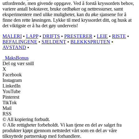
utfordrende, men givende oppgave. Ved å forstå kryssordets behov,
variere antall bokstaver, bruke ordbøker og nettressurser, samt
eksperimentere med ulike muligheter, kan du øke sjansene for å
finne den rette løsningen. Lykke til med kryssordet ditt, og husk at
det viktigste er å ha det gøy underveis!
MALERI
•
LAPP
•
DRIFTS
•
PRESTERER
•
LEIE
•
RISTE
•
BEFALINGENE
•
SJELDENT
•
BLEKKSPRUTEN
•
AVSTAND
•
_
MaksBonus
Del og vær snill
X
Facebook
Instagram
LinkedIn
YouTube
Pinterest
TikTok
Mail
RSS
© All kopiering forbudt.
© Alle rettigheter forbeholdt. Vi kan tjene en del av salget fra
produkter kjøpt gjennom nettstedet vårt som en del av våre
tilknyttede partnerskap med forhandlere.