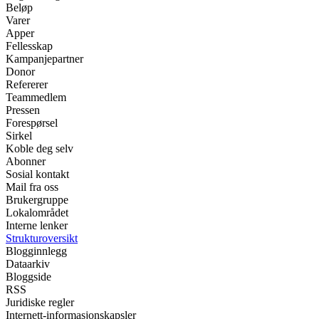
Beløp
Varer
Apper
Fellesskap
Kampanjepartner
Donor
Refererer
Teammedlem
Pressen
Forespørsel
Sirkel
Koble deg selv
Abonner
Sosial kontakt
Mail fra oss
Brukergruppe
Lokalområdet
Interne lenker
Strukturoversikt
Blogginnlegg
Dataarkiv
Bloggside
RSS
Juridiske regler
Internett-informasjonskapsler