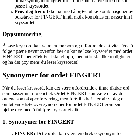
bruke synonymordbøker for å finne alternative ord som kan
passe i kryssordet.
Prøv deg frem:
Ikke nøl med å prøve ulike kombinasjoner av
bokstaver for FINGERT inntil riktig kombinasjon passer inn i
kryssordet.
Oppsummering
Å løse kryssord kan være en morsom og utfordrende aktivitet. Ved å
følge tipsene nevnt ovenfor, bør du kunne løse kryssordet med ordet
FINGERT mer effektivt. Ikke gi opp, men utforsk ulike muligheter
og ha det gøy mens du løser kryssordet!
Synonymer for ordet FINGERT
Når du løser kryssord, kan det være utfordrende å finne riktige ord
som passer inn i rutenettet. Ordet FINGERT kan være en av de
ordene som skaper forvirring, men fortvil ikke! Her gir vi deg en
omfattende liste over synonymer for ordet FINGERT som kan
hjelpe deg med å fullføre kryssordet ditt.
1. Synonymer for FINGERT
FINGER:
Dette ordet kan være en direkte synonym for