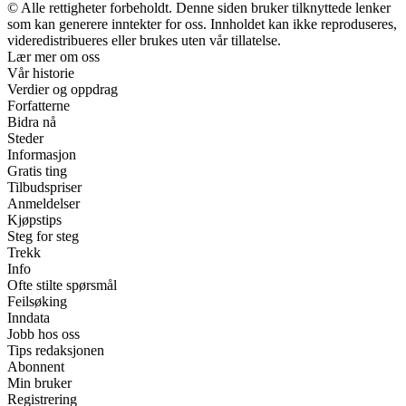
© Alle rettigheter forbeholdt. Denne siden bruker tilknyttede lenker
som kan generere inntekter for oss. Innholdet kan ikke reproduseres,
videredistribueres eller brukes uten vår tillatelse.
Lær mer om oss
Vår historie
Verdier og oppdrag
Forfatterne
Bidra nå
Steder
Informasjon
Gratis ting
Tilbudspriser
Anmeldelser
Kjøpstips
Steg for steg
Trekk
Info
Ofte stilte spørsmål
Feilsøking
Inndata
Jobb hos oss
Tips redaksjonen
Abonnent
Min bruker
Registrering