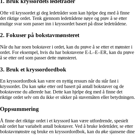
1. Bruk kryssordets ledetråder
Ofte vil kryssordet gi deg ledetråder som kan hjelpe deg med å finne
det riktige ordet. Tenk gjennom ledetrådene nøye og prøv å se etter
mulige svar som passer inn i kryssordet basert på disse ledetrådene.
2. Fokuser på bokstavmønsteret
Når du har noen bokstaver i ordet, kan du prøve å se etter et mønster i
ordet. For eksempel, hvis du har bokstavene E-L–E–ER, kan du prøve
å se etter ord som passer dette mønsteret.
3. Bruk et kryssordordbok
En kryssordordbok kan være en nyttig ressurs når du står fast i
kryssordet. Du kan søke etter ord basert på antall bokstaver og de
bokstavene du allerede har. Dette kan hjelpe deg med å finne det
riktige ordet selv om du ikke er sikker på stavemåten eller betydningen.
Oppsummering
Å finne det riktige ordet i et kryssord kan være utfordrende, spesielt
når ordet har variabelt antall bokstaver. Ved å bruke ledetråder, se etter
bokstavmønstre og bruke en kryssordordbok, kan du øke sjansene dine