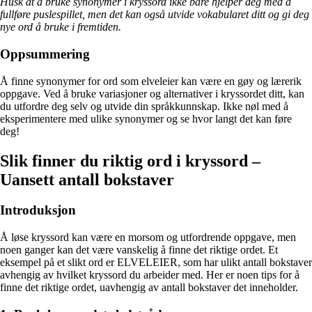
Husk at å bruke synonymer i kryssord ikke bare hjelper deg med å
fullføre puslespillet, men det kan også utvide vokabularet ditt og gi deg
nye ord å bruke i fremtiden.
Oppsummering
Å finne synonymer for ord som elveleier kan være en gøy og lærerik
oppgave. Ved å bruke variasjoner og alternativer i kryssordet ditt, kan
du utfordre deg selv og utvide din språkkunnskap. Ikke nøl med å
eksperimentere med ulike synonymer og se hvor langt det kan føre
deg!
Slik finner du riktig ord i kryssord –
Uansett antall bokstaver
Introduksjon
Å løse kryssord kan være en morsom og utfordrende oppgave, men
noen ganger kan det være vanskelig å finne det riktige ordet. Et
eksempel på et slikt ord er ELVELEIER, som har ulikt antall bokstaver
avhengig av hvilket kryssord du arbeider med. Her er noen tips for å
finne det riktige ordet, uavhengig av antall bokstaver det inneholder.