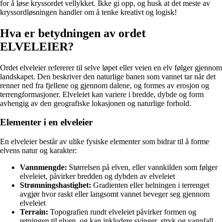
for å løse kryssordet vellykket. Ikke gi opp, og husk at det meste av
kryssordløsningen handler om å tenke kreativt og logisk!
Hva er betydningen av ordet
ELVELEIER?
Ordet elveleier refererer til selve løpet eller veien en elv følger gjennom
landskapet. Den beskriver den naturlige banen som vannet tar når det
renner ned fra fjellene og gjennom dalene, og formes av erosjon og
terrengformasjoner. Elveleiet kan variere i bredde, dybde og form
avhengig av den geografiske lokasjonen og naturlige forhold.
Elementer i en elveleier
En elveleier består av ulike fysiske elementer som bidrar til å forme
elvens natur og karakter:
Vannmengde:
Størrelsen på elven, eller vannkilden som følger
elveleiet, påvirker bredden og dybden av elveleiet
Strømningshastighet:
Gradienten eller helningen i terrenget
avgjør hvor raskt eller langsomt vannet beveger seg gjennom
elveleiet
Terrain:
Topografien rundt elveleiet påvirker formen og
retningen til elven, og kan inkludere svinger, stryk og vannfall