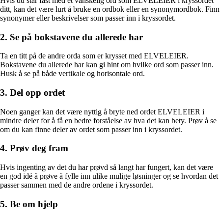
Hvis du står fast med et vanskelig ord som ELVELEIER i kryssordet
ditt, kan det være lurt å bruke en ordbok eller en synonymordbok. Finn
synonymer eller beskrivelser som passer inn i kryssordet.
2. Se på bokstavene du allerede har
Ta en titt på de andre orda som er krysset med ELVELEIER.
Bokstavene du allerede har kan gi hint om hvilke ord som passer inn.
Husk å se på både vertikale og horisontale ord.
3. Del opp ordet
Noen ganger kan det være nyttig å bryte ned ordet ELVELEIER i
mindre deler for å få en bedre forståelse av hva det kan bety. Prøv å se
om du kan finne deler av ordet som passer inn i kryssordet.
4. Prøv deg fram
Hvis ingenting av det du har prøvd så langt har fungert, kan det være
en god idé å prøve å fylle inn ulike mulige løsninger og se hvordan det
passer sammen med de andre ordene i kryssordet.
5. Be om hjelp