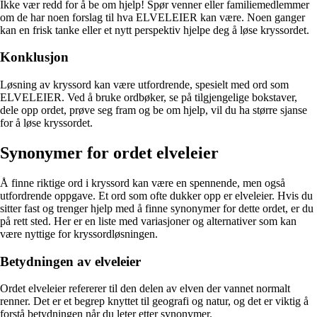
Ikke vær redd for å be om hjelp! Spør venner eller familiemedlemmer
om de har noen forslag til hva ELVELEIER kan være. Noen ganger
kan en frisk tanke eller et nytt perspektiv hjelpe deg å løse kryssordet.
Konklusjon
Løsning av kryssord kan være utfordrende, spesielt med ord som
ELVELEIER. Ved å bruke ordbøker, se på tilgjengelige bokstaver,
dele opp ordet, prøve seg fram og be om hjelp, vil du ha større sjanse
for å løse kryssordet.
Synonymer for ordet elveleier
Å finne riktige ord i kryssord kan være en spennende, men også
utfordrende oppgave. Et ord som ofte dukker opp er elveleier. Hvis du
sitter fast og trenger hjelp med å finne synonymer for dette ordet, er du
på rett sted. Her er en liste med variasjoner og alternativer som kan
være nyttige for kryssordløsningen.
Betydningen av elveleier
Ordet elveleier refererer til den delen av elven der vannet normalt
renner. Det er et begrep knyttet til geografi og natur, og det er viktig å
forstå betydningen når du leter etter synonymer.