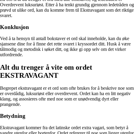
Overdrevent luksuriøst. Etter å ha tenkt grundig gjennom ledetråden og
prøvd ut ulike ord, kan du komme frem til Ekstravagant som det riktige
svaret.
Konklusjon
Ved å ta hensyn til antall bokstaver et ord skal inneholde, kan du øke
sjansene dine for å finne det rette svaret i kryssordet ditt. Husk å være
tålmodig og metodisk i søket ditt, og ikke gi opp selv om det virker
utfordrende.
Alt du trenger å vite om ordet
EKSTRAVAGANT
Begrepet ekstravagant er et ord som ofte brukes for å beskrive noe som
er overdådig, luksuriøst eller overdrevent. Ordet kan ha en litt negativ
klang, og assosieres ofte med noe som er unødvendig dyrt eller
prangende.
Betydning
Ekstravagant kommer fra det latinske ordet extra vagari, som betyr å
vandre utenfor eller bortenfor. Ordet refererer til noe som ligger utenfor