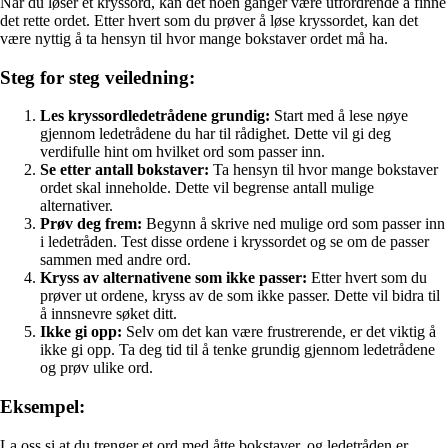
Når du løser et kryssord, kan det noen ganger være utfordrende å finne
det rette ordet. Etter hvert som du prøver å løse kryssordet, kan det
være nyttig å ta hensyn til hvor mange bokstaver ordet må ha.
Steg for steg veiledning:
Les kryssordledetrådene grundig:
Start med å lese nøye
gjennom ledetrådene du har til rådighet. Dette vil gi deg
verdifulle hint om hvilket ord som passer inn.
Se etter antall bokstaver:
Ta hensyn til hvor mange bokstaver
ordet skal inneholde. Dette vil begrense antall mulige
alternativer.
Prøv deg frem:
Begynn å skrive ned mulige ord som passer inn
i ledetråden. Test disse ordene i kryssordet og se om de passer
sammen med andre ord.
Kryss av alternativene som ikke passer:
Etter hvert som du
prøver ut ordene, kryss av de som ikke passer. Dette vil bidra til
å innsnevre søket ditt.
Ikke gi opp:
Selv om det kan være frustrerende, er det viktig å
ikke gi opp. Ta deg tid til å tenke grundig gjennom ledetrådene
og prøv ulike ord.
Eksempel:
La oss si at du trenger et ord med åtte bokstaver, og ledetråden er