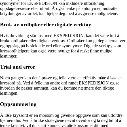
synonymer for EKSPEDISJON kan inkludere utforskning,
oppdagelsesreise eller utfart. Å også tenke på antonymer, motsatte
betydninger av ordet, kan hjelpe deg med å avgrense mulighetene.
Bruk av ordbøker eller digitale verktøy
Hvis du virkelig står fast med EKSPEDISJON, kan det være lurt å
bruke ordbøker eller digitale verktøy. Ordbøker kan gi deg alternativer
og oppslag på beslektede ord eller synonymer. Digitale verktøy som
kryssordhjelpere kan også være nyttige for å raskt finne mulige
løsninger.
Trial and error
Noen ganger kan det å prøve og feile være en effektiv måte å løse et
kryssord på. Ved å fylle inn andre ord rundt EKSPEDISJON og se
hvordan de passer sammen, kan du komme nærmere den riktige
løsningen.
Oppsummering
Å løse kryssord er en morsom og givende oppgave som kan utfordre
hjernen din. Ved å bruke strategiene nevnt ovenfor og ta deg tid til å
tenke kreativt, vil du snart kunne avslutte korssordet ditt med