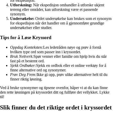
for ekspedisjon.
Utforskning:
Når ekspedisjon omhandler å utforske ukjent
terreng eller områder, kan utforskning være et passende
synonym.
Undersøkelse:
Ordet undersøkelse kan brukes som et synonym
for ekspedisjon når det handler om å gjennomføre grundige
undersøkelser eller studier.
Tips for å Løse Kryssord
Oppdag Konteksten:
Les ledetråden nøye og prøv å forstå
hvilken type ord som passer inn i kryssordet.
Bruk Nettverk:
Spør venner eller familie om hjelp hvis du står
fast på et bestemt ord.
Sjekk Ordbøker:
Sjekk en ordbok eller et online verktøy for å
finne alternative ord og synonymer.
Prøv Deg Frem:
Ikke gi opp, prøv ulike alternativer helt til du
finner riktig løsning.
Ved å bruke synonymer og tipsene ovenfor, håper vi at du kan finne
den rette løsningen på kryssordet ditt og fullføre det vellykket. Lykke
til!
Slik finner du det riktige ordet i kryssordet