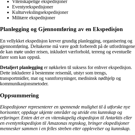
Vitenskapelige ekspedisjoner
Eventyrekspedisjoner
Kulturvekslingsekspedisjoner
Militære ekspedisjoner
Planlegging og Gjennomføring av en Ekspedisjon
En vellykket ekspedisjon krever grundig planlegging, organisering og
gjennomføring. Deltakerne må være godt forberedt på de utfordringene
de kan møte under reisen, inkludert værforhold, terreng og eventuelle
farer som kan oppstå.
Detaljert planlegging
er nøkkelen til suksess for enhver ekspedisjon.
Dette inkluderer å bestemme reisemål, utstyr som trengs,
transportmidler, mat og vannforsyninger, medisinsk nødhjelp og
kommunikasjonsmetoder.
Oppsummering
Ekspedisjoner representerer en spennende mulighet til å utforske nye
horisonter, oppdage ukjente områder og utvide ens kunnskap og
erfaringer. Enten det er en vitenskapelig ekspedisjon til Antarktis eller
en eventyrekspedisjon til Amazonas regnskog, bringer ekspedisjoner
mennesker sammen i en felles streben etter opplevelser og kunnskap.