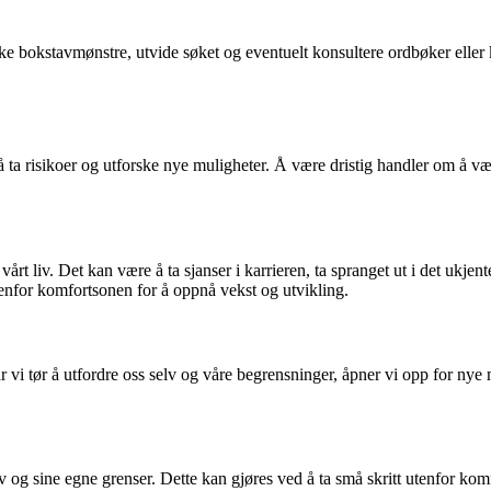
uke bokstavmønstre, utvide søket og eventuelt konsultere ordbøker eller k
e å ta risikoer og utforske nye muligheter. Å være dristig handler om å
vårt liv. Det kan være å ta sjanser i karrieren, ta spranget ut i det ukjen
enfor komfortsonen for å oppnå vekst og utvikling.
r vi tør å utfordre oss selv og våre begrensninger, åpner vi opp for nye mu
 selv og sine egne grenser. Dette kan gjøres ved å ta små skritt utenfor