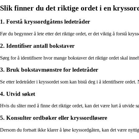
Slik finner du det riktige ordet i en krysso
1. Forstå kryssordgåtens ledetråder
Før du begynner å lete etter det riktige ordet, er det viktig å forstå kr
2. Identifiser antall bokstaver
Sørg for å identifisere hvor mange bokstaver det riktige ordet skal inn
3. Bruk bokstavmønstre for ledetråder
Se etter ledetråder i kryssordet som kan bistå deg i å identifisere orde
4. Utvid søket
Hvis du sliter med å finne det riktige ordet, kan det være lurt å utvide
5. Konsulter ordbøker eller kryssordløsere
Dersom du fortsatt ikke klarer å løse kryssordgåten, kan det være nyttig å