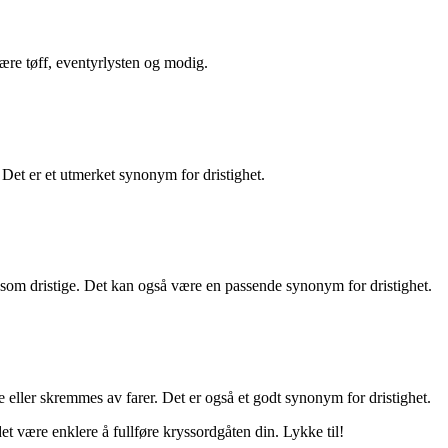
 være tøff, eventyrlysten og modig.
Det er et utmerket synonym for dristighet.
på som dristige. Det kan også være en passende synonym for dristighet.
 eller skremmes av farer. Det er også et godt synonym for dristighet.
t være enklere å fullføre kryssordgåten din. Lykke til!