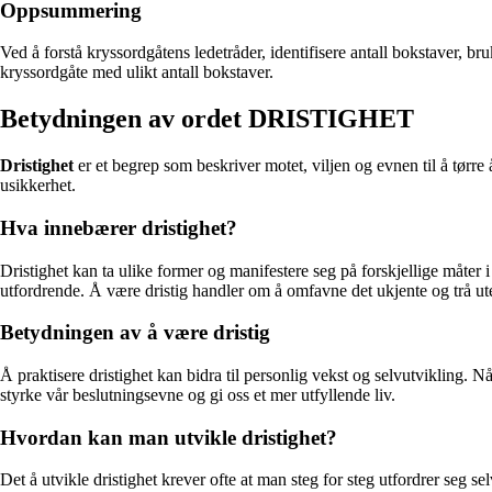
Oppsummering
Ved å forstå kryssordgåtens ledetråder, identifisere antall bokstaver, br
kryssordgåte med ulikt antall bokstaver.
Betydningen av ordet DRISTIGHET
Dristighet
er et begrep som beskriver motet, viljen og evnen til å tørr
usikkerhet.
Hva innebærer dristighet?
Dristighet kan ta ulike former og manifestere seg på forskjellige måter i 
utfordrende. Å være dristig handler om å omfavne det ukjente og trå ut
Betydningen av å være dristig
Å praktisere dristighet kan bidra til personlig vekst og selvutvikling. Nå
styrke vår beslutningsevne og gi oss et mer utfyllende liv.
Hvordan kan man utvikle dristighet?
Det å utvikle dristighet krever ofte at man steg for steg utfordrer seg