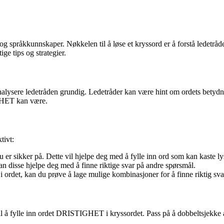
 språkkunnskaper. Nøkkelen til å løse et kryssord er å forstå ledetråde
e tips og strategier.
ysere ledetråden grundig. Ledetråder kan være hint om ordets betydnin
IGHET kan være.
tivt:
r sikker på. Dette vil hjelpe deg med å fylle inn ord som kan kaste lys
an disse hjelpe deg med å finne riktige svar på andre spørsmål.
 ordet, kan du prøve å lage mulige kombinasjoner for å finne riktig sva
til å fylle inn ordet DRISTIGHET i kryssordet. Pass på å dobbeltsjekke 