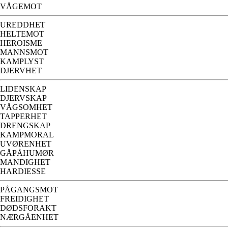
VÅGEMOT
UREDDHET
HELTEMOT
HEROISME
MANNSMOT
KAMPLYST
DJERVHET
LIDENSKAP
DJERVSKAP
VÅGSOMHET
TAPPERHET
DRENGSKAP
KAMPMORAL
UVØRENHET
GÅPÅHUMØR
MANDIGHET
HARDIESSE
PÅGANGSMOT
FREIDIGHET
DØDSFORAKT
NÆRGÅENHET