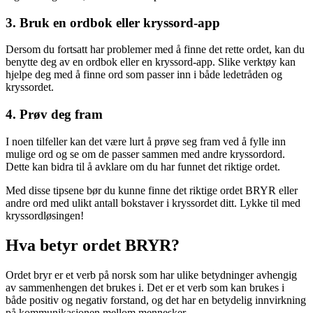
3. Bruk en ordbok eller kryssord-app
Dersom du fortsatt har problemer med å finne det rette ordet, kan du
benytte deg av en ordbok eller en kryssord-app. Slike verktøy kan
hjelpe deg med å finne ord som passer inn i både ledetråden og
kryssordet.
4. Prøv deg fram
I noen tilfeller kan det være lurt å prøve seg fram ved å fylle inn
mulige ord og se om de passer sammen med andre kryssordord.
Dette kan bidra til å avklare om du har funnet det riktige ordet.
Med disse tipsene bør du kunne finne det riktige ordet BRYR eller
andre ord med ulikt antall bokstaver i kryssordet ditt. Lykke til med
kryssordløsingen!
Hva betyr ordet BRYR?
Ordet bryr er et verb på norsk som har ulike betydninger avhengig
av sammenhengen det brukes i. Det er et verb som kan brukes i
både positiv og negativ forstand, og det har en betydelig innvirkning
på kommunikasjonen mellom mennesker.