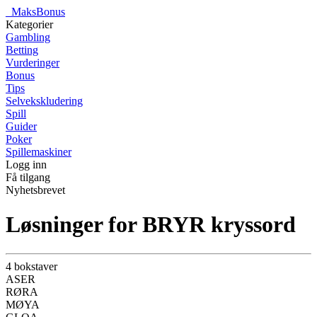
_
MaksBonus
Kategorier
Gambling
Betting
Vurderinger
Bonus
Tips
Selvekskludering
Spill
Guider
Poker
Spillemaskiner
Logg inn
Få tilgang
Nyhetsbrevet
Løsninger for BRYR kryssord
4 bokstaver
ASER
RØRA
MØYA