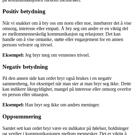
Positiv betydning
Når vi snakker om å bry oss om noen eller noe, innebærer det å vise
omsorg, interesse eller empati. Å bry seg om andre er en viktig del
av mellommenneskelig kommunikasjon og relasjoner. Det kan
handle om å vise omtanke, støtte eller engasjement for en annen
persons velvære og trivsel.
Eksempel:
Jeg bryr meg om vennenes trivsel.
Negativ betydning
På den annen side kan ordet bryr også brukes i en negativ
sammenheng, for eksempel når man sier at man bryr seg ikke. Dette
kan indikere likegyldighet, mangel på interesse eller omsorg overfor
en person eller situasjon.
Eksempel:
Han bryr seg ikke om andres meninger.
Oppsummering
Samlet sett kan ordet bryr være en indikator på følelser, holdninger
og verdier i kommunikasjonen mellom mennesker. Det er viktig å