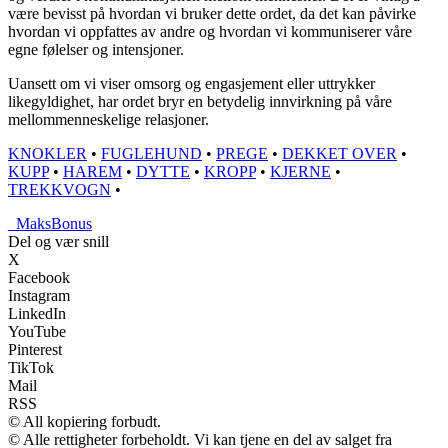
være bevisst på hvordan vi bruker dette ordet, da det kan påvirke
hvordan vi oppfattes av andre og hvordan vi kommuniserer våre
egne følelser og intensjoner.
Uansett om vi viser omsorg og engasjement eller uttrykker
likegyldighet, har ordet bryr en betydelig innvirkning på våre
mellommenneskelige relasjoner.
KNOKLER
•
FUGLEHUND
•
PREGE
•
DEKKET OVER
•
KUPP
•
HAREM
•
DYTTE
•
KROPP
•
KJERNE
•
TREKKVOGN
•
_
MaksBonus
Del og vær snill
X
Facebook
Instagram
LinkedIn
YouTube
Pinterest
TikTok
Mail
RSS
© All kopiering forbudt.
© Alle rettigheter forbeholdt. Vi kan tjene en del av salget fra