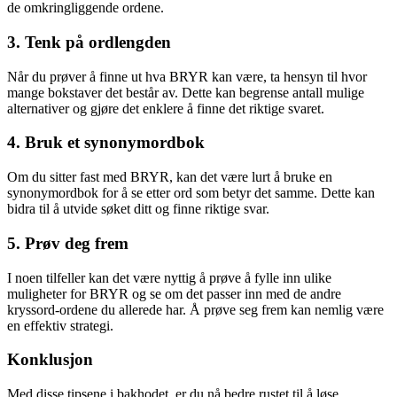
de omkringliggende ordene.
3. Tenk på ordlengden
Når du prøver å finne ut hva BRYR kan være, ta hensyn til hvor
mange bokstaver det består av. Dette kan begrense antall mulige
alternativer og gjøre det enklere å finne det riktige svaret.
4. Bruk et synonymordbok
Om du sitter fast med BRYR, kan det være lurt å bruke en
synonymordbok for å se etter ord som betyr det samme. Dette kan
bidra til å utvide søket ditt og finne riktige svar.
5. Prøv deg frem
I noen tilfeller kan det være nyttig å prøve å fylle inn ulike
muligheter for BRYR og se om det passer inn med de andre
kryssord-ordene du allerede har. Å prøve seg frem kan nemlig være
en effektiv strategi.
Konklusjon
Med disse tipsene i bakhodet, er du nå bedre rustet til å løse