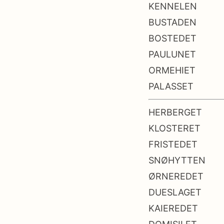
KENNELEN
BUSTADEN
BOSTEDET
PAULUNET
ORMEHIET
PALASSET
HERBERGET
KLOSTERET
FRISTEDET
SNØHYTTEN
ØRNEREDET
DUESLAGET
KAIEREDET