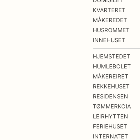
DOMISILET
KVARTERET
MÅKEREDET
HUSROMMET
INNEHUSET
HJEMSTEDET
HUMLEBOLET
MÅKEREIRET
REKKEHUSET
RESIDENSEN
TØMMERKOIA
LEIRHYTTEN
FERIEHUSET
INTERNATET