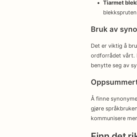
Tiarmet blek
blekkspruten
Bruk av syn
Det er viktig å b
ordforrådet vårt.
benytte seg av sy
Oppsummer
Å finne synonymer
gjøre språkbruken
kommunisere mer 
Finn det ri