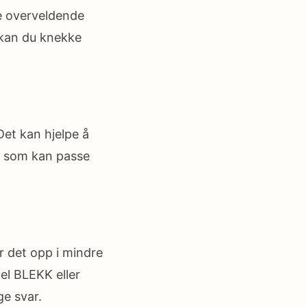
e overveldende
i kan du knekke
et kan hjelpe å
rd som kan passe
 det opp i mindre
pel BLEKK eller
ge svar.