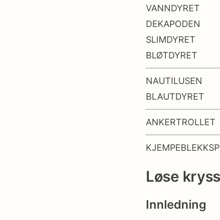
VANNDYRET
DEKAPODEN
SLIMDYRET
BLØTDYRET
NAUTILUSEN
BLAUTDYRET
ANKERTROLLET
KJEMPEBLEKKS
Løse krys
Innledning