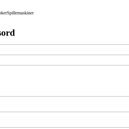
oker
Spillemaskiner
sord