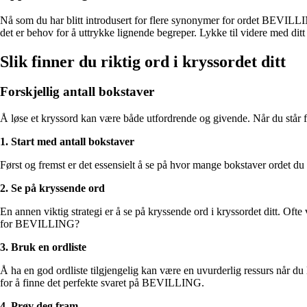
Nå som du har blitt introdusert for flere synonymer for ordet BEVILLIN
det er behov for å uttrykke lignende begreper. Lykke til videre med ditt
Slik finner du riktig ord i kryssordet ditt
Forskjellig antall bokstaver
Å løse et kryssord kan være både utfordrende og givende. Når du står fa
1. Start med antall bokstaver
Først og fremst er det essensielt å se på hvor mange bokstaver ordet du l
2. Se på kryssende ord
En annen viktig strategi er å se på kryssende ord i kryssordet ditt. Ofte
for BEVILLING?
3. Bruk en ordliste
Å ha en god ordliste tilgjengelig kan være en uvurderlig ressurs når du 
for å finne det perfekte svaret på BEVILLING.
4. Prøv deg fram