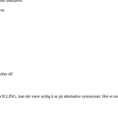
nte bokstaver.
var.
kke til!
 BEVILLING, kan det være nyttig å se på alternative synonymer. Her er en