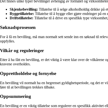
Det finnes ulike typer bevillinger avhengig av formålet og virksomhete
Skjenkebevilling:
Tillatelse til å selge alkoholholdig drikke på e
Byggetillatelse:
Tillatelse til å bygge eller gjøre endringer på en
Driftstillatelse:
Tillatelse til å drive en spesifikk type virksomhet
Søknadsprosessen
For å få en bevilling, må man normalt sett sende inn en søknad til re
oppfylles.
Vilkår og reguleringer
Etter å ha fått en bevilling, er det viktig å være klar over de vilkårene
kravene overholdes.
Opprettholdelse og fornyelse
En bevilling vil normalt ha en begrenset gyldighetsperiode, og det er v
føre til at bevillingen trekkes tilbake.
Oppsummering
En bevilling er en viktig tillatelse som regulerer en spesifikk aktivitet