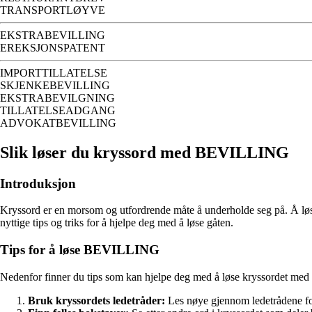
TRANSPORTLØYVE
EKSTRABEVILLING
EREKSJONSPATENT
IMPORTTILLATELSE
SKJENKEBEVILLING
EKSTRABEVILGNING
TILLATELSEADGANG
ADVOKATBEVILLING
Slik løser du kryssord med BEVILLING
Introduksjon
Kryssord er en morsom og utfordrende måte å underholde seg på. Å løse 
nyttige tips og triks for å hjelpe deg med å løse gåten.
Tips for å løse BEVILLING
Nedenfor finner du tips som kan hjelpe deg med å løse kryssordet m
Bruk kryssordets ledetråder:
Les nøye gjennom ledetrådene fo