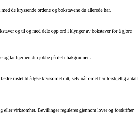
est med de kryssende ordene og bokstavene du allerede har.
okstaver og til og med dele opp ord i klynger av bokstaver for å gjøre
se og lar hjernen din jobbe på det i bakgrunnen.
re rustet til å løse kryssordet ditt, selv når ordet har forskjellig antall
ling eller virksomhet. Bevillinger reguleres gjennom lover og forskrifter