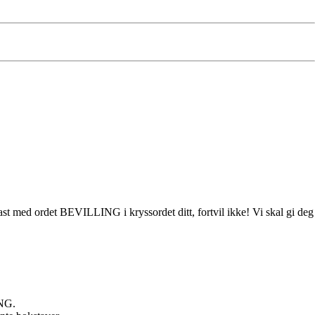
ast med ordet BEVILLING i kryssordet ditt, fortvil ikke! Vi skal gi deg
ING.