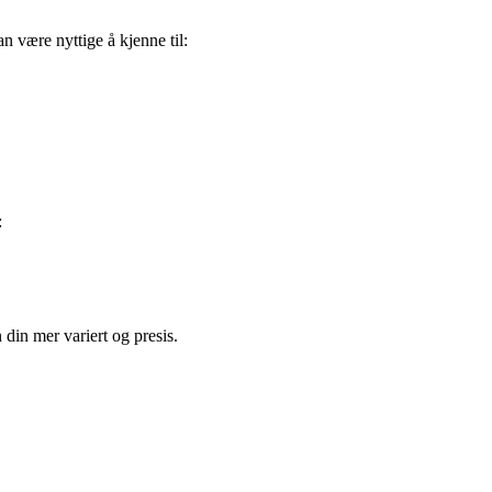
 være nyttige å kjenne til:
:
din mer variert og presis.