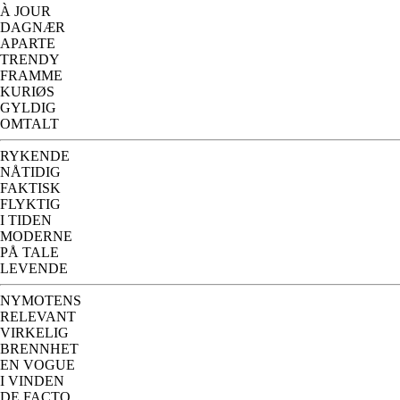
À JOUR
DAGNÆR
APARTE
TRENDY
FRAMME
KURIØS
GYLDIG
OMTALT
RYKENDE
NÅTIDIG
FAKTISK
FLYKTIG
I TIDEN
MODERNE
PÅ TALE
LEVENDE
NYMOTENS
RELEVANT
VIRKELIG
BRENNHET
EN VOGUE
I VINDEN
DE FACTO