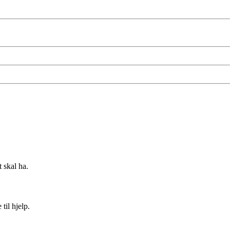
 skal ha.
til hjelp.