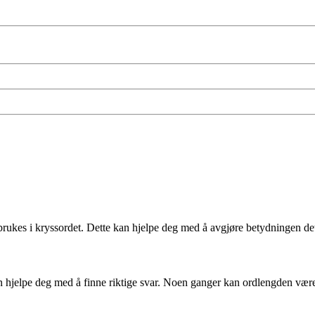
rukes i kryssordet. Dette kan hjelpe deg med å avgjøre betydningen det
an hjelpe deg med å finne riktige svar. Noen ganger kan ordlengden være 