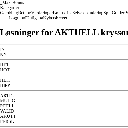
_
MaksBonus
Kategorier
Gambling
Betting
Vurderinger
Bonus
Tips
Selvekskludering
Spill
Guider
P
Logg inn
Få tilgang
Nyhetsbrevet
Løsninger for AKTUELL krysso
IN
NY
HET
HOT
HEIT
HIPP
ARTIG
MULIG
REELL
VALID
AKUTT
FERSK